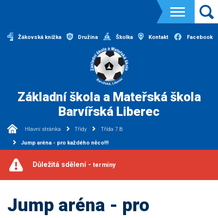
Žákovská knížka
Družina
Školka
Kontakt
Facebook
Základní škola a Mateřská škola
Barvířská Liberec
Hlavní stránka
Třídy
Třída 7.B
Jump aréna - pro každého něco!!!
Důležitá sdělení -
termíny
Jump aréna - pro