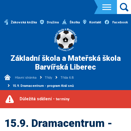
Žákovská knížka
Družina
Školka
Kontakt
Facebook
Základní škola a Mateřská škola
Barvířská Liberec
Hlavní stránka
Třídy
Třída 6.B
15.9. Dramacentrum - program Král snů
Důležitá sdělení -
termíny
15.9. Dramacentrum -