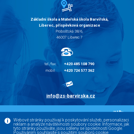
Základní škola a Mateřská škola Barvířská,
Liberec, příspěvková organizace
Proboštská 38/6,
46007 Liberec 7
tel./fax:
+420 485 108 790
mobil:
+420 724 577 362
info@zs-barvirska.cz
© 2010 - 2026 |
Základní škola Liberec Barvířská
Webové stránky používají k poskytování služeb, personalizaci
reklam a analýze návštěvnosti soubory cookie. Informace, jak
Facebook
tyto stránky používáte, jsou sdíleny se společností Google.
Používáním souhlasíte s použitím souborů cookie.