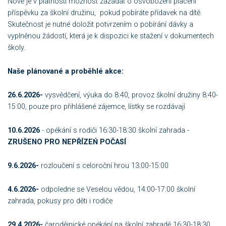
Nově je v platnosti možnost zažádat o osvobození placení
příspěvku za školní družinu, pokud pobíráte přídavek na dítě.
Skutečnost je nutné doložit potvrzením o pobírání dávky a
vyplněnou žádostí, která je k dispozici ke stažení v dokumentech
školy.
Naše plánované a proběhlé akce:
26.6.2026-
vysvědčení, výuka do 8:40, provoz školní družiny 8:40-
15:00, pouze pro přihlášené zájemce, lístky se rozdávají
10.6.2026
- opékání s rodiči 16:30-18:30 školní zahrada -
ZRUŠENO PRO NEPŘÍZEŃ POČASÍ
9.6.2026-
rozloučení s celoroční hrou 13:00-15:00
4.6.2026-
odpoledne se Veselou vědou, 14:00-17:00 školní
zahrada, pokusy pro děti i rodiče
29.4.2026-
čarodějnické opékání na školní zahradě 16:30-18:30,