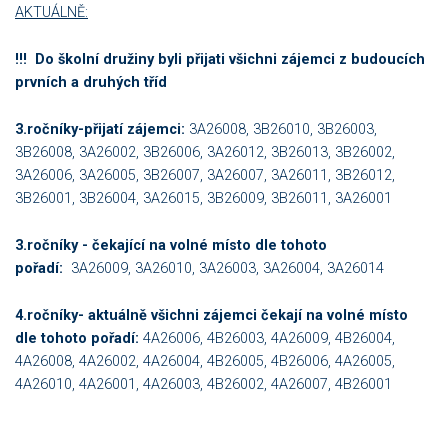
AKTUÁLNĚ:
!!! Do školní družiny byli přijati všichni zájemci z budoucích
prvních a druhých tříd
3.ročníky-přijatí zájemci:
3A26008, 3B26010, 3B26003,
3B26008, 3A26002, 3B26006, 3A26012, 3B26013, 3B26002,
3A26006, 3A26005, 3B26007, 3A26007, 3A26011, 3B26012,
3B26001, 3B26004, 3A26015, 3B26009, 3B26011, 3A26001
3.ročníky - čekající na volné místo dle tohoto
pořadí:
3A26009, 3A26010, 3A26003, 3A26004, 3A26014
4.ročníky- aktuálně všichni zájemci čekají na volné místo
dle tohoto pořadí:
4A26006, 4B26003, 4A26009, 4B26004,
4A26008, 4A26002, 4A26004, 4B26005, 4B26006, 4A26005,
4A26010, 4A26001, 4A26003, 4B26002, 4A26007, 4B26001