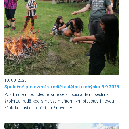
10. 09. 2025
Společné posezení s rodiči a dětmi u ohýnku 9.9.2025
Pozdní úterní odpoledne jsme se s rodiči a dětmi sešli na
školní zahradě, kde jsme všem přítomným představili novou
zápletku naší celoroční družinové hry.