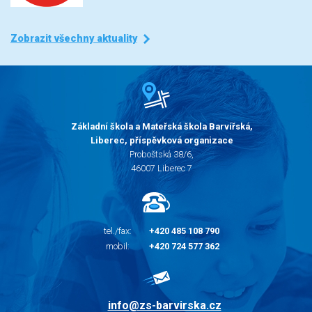
Zobrazit všechny aktuality
Základní škola a Mateřská škola Barvířská,
Liberec, příspěvková organizace
Proboštská 38/6,
46007 Liberec 7
tel./fax:
+420 485 108 790
mobil:
+420 724 577 362
info@zs-barvirska.cz