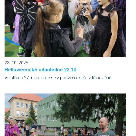
23. 10. 2025
Helloweenské odpoledne 22.10.
Ve středu 22. října jsme se v podvečer sešli v tělocvičně.