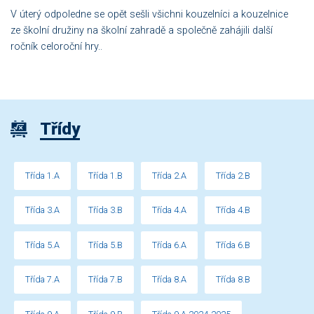
V úterý odpoledne se opět sešli všichni kouzelníci a kouzelnice
ze školní družiny na školní zahradě a společně zahájili další
ročník celoroční hry..
Třídy
Třída 1.A
Třída 1.B
Třída 2.A
Třída 2.B
Třída 3.A
Třída 3.B
Třída 4.A
Třída 4.B
Třída 5.A
Třída 5.B
Třída 6.A
Třída 6.B
Třída 7.A
Třída 7.B
Třída 8.A
Třída 8.B