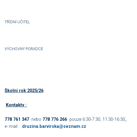
TŘÍDNÍ UČITEL
VÝCHOVNÝ PORADCE
Školní rok 2025/26
Kontakty :
778 761 347
nebo
778 776 266
pouze 6:30-7:30, 11:30-16:30,,
e- mail :
druzina.barvirska@seznam.cz