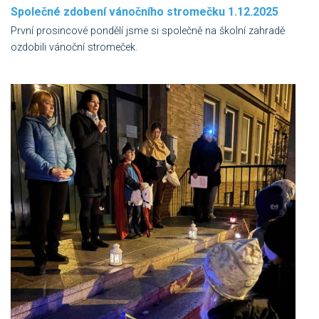
Společné zdobení vánočního stromečku 1.12.2025
První prosincové pondělí jsme si společně na školní zahradě
ozdobili vánoční stromeček.