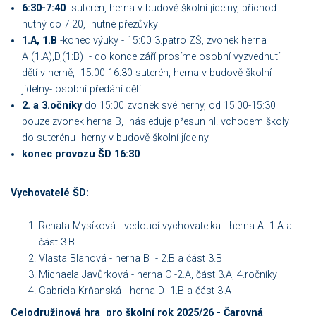
6:30-7:40
suterén, herna v budově školní jídelny, příchod
nutný do 7:20, nutné přezůvky
1.A, 1.B
-konec výuky - 15:00 3.patro ZŠ, zvonek herna
A (1.A),D,(1:B) - do konce září prosíme osobní vyzvednutí
dětí v herně, 15:00-16:30
suterén, herna v budově školní
jídelny- osobní předání dětí
2. a 3.očníky
do 15:00 zvonek své herny, od 15:00-15:30
pouze zvonek herna B, následuje přesun hl. vchodem školy
do
suterénu- herny v budově školní jídelny
konec provozu ŠD 16:30
Vychovatelé ŠD:
Renata Mysíková - vedoucí vychovatelka - herna A -1.A a
část 3.B
Vlasta Blahová - herna B - 2.B a část 3.B
Michaela Javůrková - herna C -2.A, část 3.A, 4.ročníky
Gabriela Krňanská - herna D- 1.B a část 3.A
Celodružinová hra pro školní rok 2025/26 - Čarovná