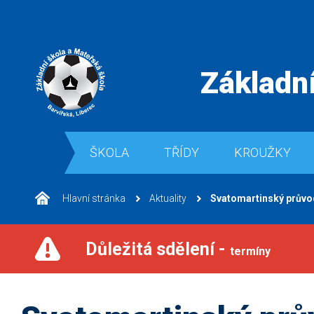
Základní
ŠKOLA
TŘÍDY
KROUŽKY
Hlavní stránka
Aktuality
Svatomartinský průvo
Důležitá sdělení -
termíny