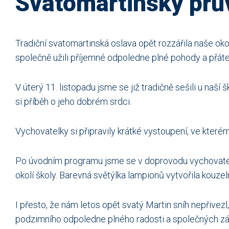
Svatomartinský prů
Tradiční svatomartinská oslava opět rozzářila naše okol
společně užili příjemné odpoledne plné pohody a přát
V úterý 11. listopadu jsme se již tradičně sešili u naší
si příběh o jeho dobrém srdci.
Vychovatelky si připravily krátké vystoupení, ve které
Po úvodním programu jsme se v doprovodu vychovatele
okolí školy. Barevná světýlka lampionů vytvořila kouzeln
I přesto, že nám letos opět svatý Martin sníh nepřiv
podzimního odpoledne plného radosti a společných zá