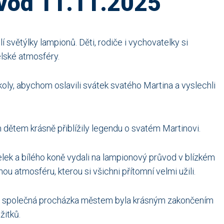
vod 11.11.2025
í světýlky lampionů. Děti, rodiče i vychovatelky si
elské atmosféry.
 školy, abychom oslavili svátek svatého Martina a vyslechli
m dětem krásně přiblížily legendu o svatém Martinovi.
k a bílého koně vydali na lampionový průvod v blízkém
ou atmosféru, kterou si všichni přítomní velmi užili.
ezl, společná procházka městem byla krásným zakončením
žitků.