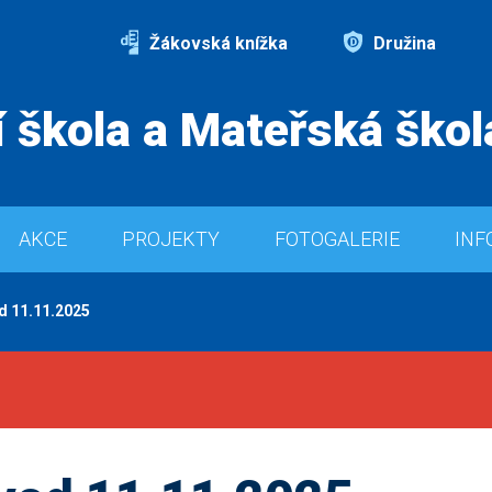
Žákovská knížka
Družina
 škola a Mateřská škol
AKCE
PROJEKTY
FOTOGALERIE
INF
d 11.11.2025