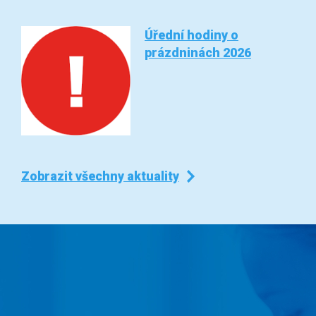
Úřední hodiny o
prázdninách 2026
Zobrazit všechny aktuality