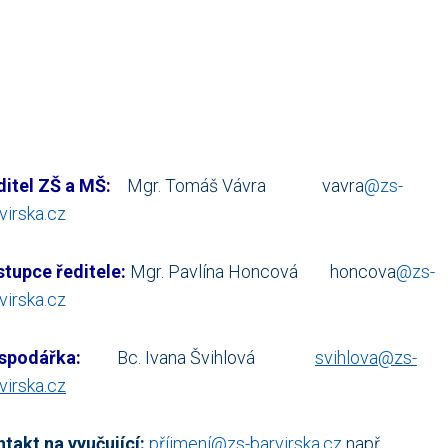
itel ZŠ a MŠ:
Mgr. Tomáš Vávra vavra
@zs-
virska.cz
tupce ředitele:
Mgr. Pavlína Honcová honcova
@zs-
virska.cz
spodářka:
Bc. Ivana Švihlová
svihlova@zs-
virska.cz
takt na vyučující:
příjmení@zs-barvirska.cz
např.