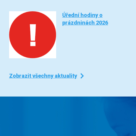
Úřední hodiny o
prázdninách 2026
Zobrazit všechny aktuality