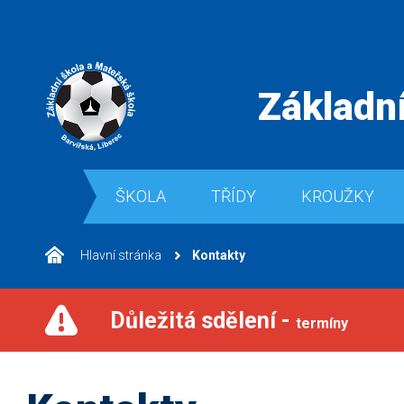
Základní
ŠKOLA
TŘÍDY
KROUŽKY
Hlavní stránka
Kontakty
Důležitá sdělení -
termíny