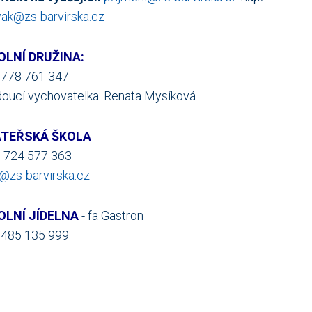
ak@zs-barvirska.cz
OLNÍ DRUŽINA:
. 778 761 347
oucí vychovatelka: Renata Mysíková
TEŘSKÁ ŠKOLA
. 724 577 363
zs-barvirska.cz
OLNÍ JÍDELNA
- fa Gastron
. 485 135 999