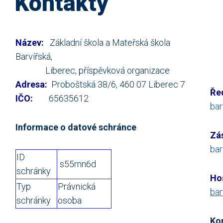
Kontakty
Název:
Základní škola a Mateřská škola
Barvířská,
Liberec, příspěvková organizace
Adresa:
Proboštská 38/6, 460 07 Liberec 7
Řed
IČO:
65635612
bar
Informace o datové schránce
Zás
bar
ID
s55mn6d
schránky
Ho
Typ
Právnická
bar
schránky
osoba
Kon