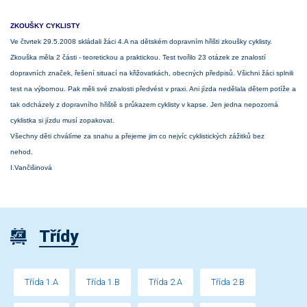
ZKOUŠKY CYKLISTY
Ve čtvrtek 29.5.2008 skládali žáci 4.A na dětském dopravním hřišti zkoušky cyklisty.
Zkouška měla 2 části - teoretickou a praktickou. Test tvořilo 23 otázek ze znalostí
dopravních značek, řešení situací na křižovatkách, obecných předpisů. Všichni žáci splnili
test na výbornou. Pak měli své znalosti předvést v praxi. Ani jízda nedělala dětem potíže a
tak odcházely z dopravního hřiště s průkazem cyklisty v kapse. Jen jedna nepozorná
cyklistka si jízdu musí zopakovat.
Všechny děti chválíme za snahu a přejeme jim co nejvíc cyklistických zážitků bez
nehod.
I.Vančišinová
Třídy
Třída 1.A
Třída 1.B
Třída 2.A
Třída 2.B