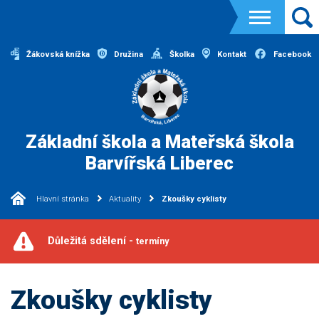
Žákovská knížka
Družina
Školka
Kontakt
Facebook
Základní škola a Mateřská škola
Barvířská Liberec
Hlavní stránka
Aktuality
Zkoušky cyklisty
Důležitá sdělení -
termíny
Zkoušky cyklisty