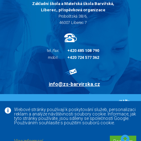
Základní škola a Mateřská škola Barvířská,
Liberec, příspěvková organizace
Proboštská 38/6,
46007 Liberec 7
tel./fax:
+420 485 108 790
mobil:
+420 724 577 362
info@zs-barvirska.cz
© 2010 - 2026 |
Základní škola Liberec Barvířská
Webové stránky používají k poskytování služeb, personalizaci
reklam a analýze návštěvnosti soubory cookie. Informace, jak
Facebook
tyto stránky používáte, jsou sdíleny se společností Google.
Používáním souhlasíte s použitím souborů cookie.
Versoft.cz - tvorba www webových stránek, internetových