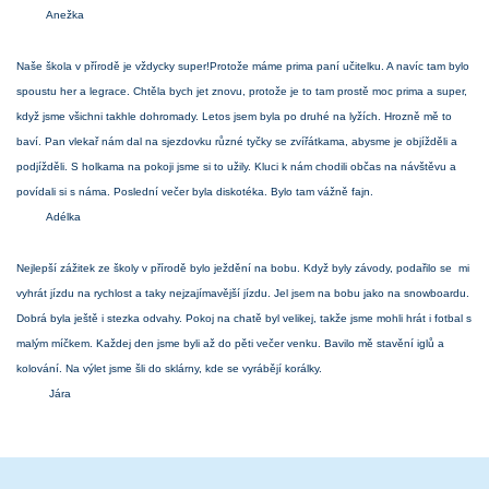
Anežka
Naše škola v přírodě je vždycky super!Protože máme prima paní učitelku. A navíc tam bylo
spoustu her a legrace. Chtěla bych jet znovu, protože je to tam prostě moc prima a super,
když jsme všichni takhle dohromady. Letos jsem byla po druhé na lyžích. Hrozně mě to
baví. Pan vlekař nám dal na sjezdovku různé tyčky se zvířátkama, abysme je objížděli a
podjížděli. S holkama na pokoji jsme si to užily. Kluci k nám chodili občas na návštěvu a
povídali si s náma. Poslední večer byla diskotéka. Bylo tam vážně fajn.
Adélka
Nejlepší zážitek ze školy v přírodě bylo ježdění na bobu. Když byly závody, podařilo se mi
vyhrát jízdu na rychlost a taky nejzajímavější jízdu. Jel jsem na bobu jako na snowboardu.
Dobrá byla ještě i stezka odvahy. Pokoj na chatě byl velikej, takže jsme mohli hrát i fotbal s
malým míčkem. Každej den jsme byli až do pěti večer venku. Bavilo mě stavění iglů a
kolování. Na výlet jsme šli do sklárny, kde se vyrábějí korálky.
Jára