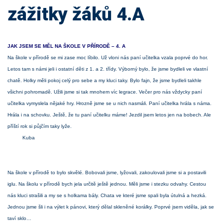
zážitky žáků 4.A
JAK JSEM SE MĚL NA ŠKOLE V PŘÍRODĚ – 4. A
Na škole v přírodě se mi zase moc líbilo. Už vloni nás paní učitelka vzala poprvé do hor.
Letos tam s námi jeli i ostatní děti z 1. a 2. třídy. Výborný bylo, že jsme bydleli ve vlastní
chatě. Holky měli pokoj celý pro sebe a my kluci taky. Bylo fajn, že jsme bydleli takhle
všichni pohromadě. Užili jsme si tak mnohem víc legrace. Večer pro nás vždycky paní
učitelka vymyslela nějaké hry. Hrozně jsme se u nich nasmáli. Paní učitelka hrála s náma.
Hrála i na schovku. Ještě, že tu paní učitelku máme! Jezdil jsem letos jen na bobech. Ale
příští rok si půjčím taky lyže.
Kuba
Na škole v přírodě to bylo skvělé. Bobovali jsme, lyžovali, zakoulovali jsme si a postavili
iglu. Na školu v přírodě bych jela určitě ještě jednou. Měli jsme i stezku odvahy. Cestou
nás kluci strašili a my se s holkama bály. Chata ve které jsme spali byla útulná a hezká.
Jednou jsme šli i na výlet k pánovi, který dělal skleněné korálky. Poprvé jsem viděla, jak se
taví sklo…