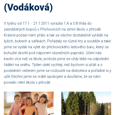
(Vodáková)
V týdnu od 17.1. - 21.1.2011 vyrazila 1.A a 5.B třída do
zasněžených kopců v Příchovicích na zimní školu v přírodě.
Krásné počasí nám přálo a tak se všichni dostatečně vyřádili na
lyžích, bobech a sáňkách. Pořádaly se různé hry a soutěže a také
jsme se vydali na výlet do příchovického ledového baru, který se
bohužel zbortil pod náporem slunečních paprsků. Učení nás
bavilo více než ve škole, protože jsme se vždy těšili na odpolední
řádění na sněhu. Týden utekl rychleji, než bychom si přáli a s
posledním večerem jsme se rozloučili na diskotéce a pořádně si ji
užili.Všichni jsme se vrátili spokojení a doufáme, že se nám
povede i letní škola v přírodě.