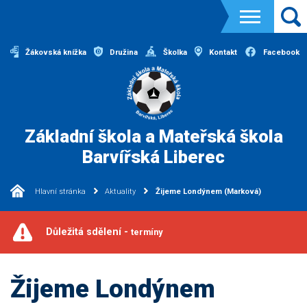
Žákovská knížka
Družina
Školka
Kontakt
Facebook
Základní škola a Mateřská škola
Barvířská Liberec
Hlavní stránka
Aktuality
Žijeme Londýnem (Marková)
Důležitá sdělení -
termíny
Žijeme Londýnem