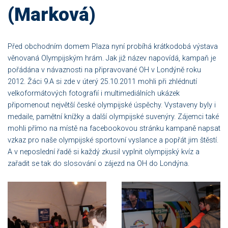
(Marková)
Před obchodním domem Plaza nyní probíhá krátkodobá výstava
věnovaná Olympijským hrám. Jak již název napovídá, kampaň je
pořádána v návaznosti na připravované OH v Londýně roku
2012. Žáci 9.A si zde v úterý 25.10.2011 mohli při zhlédnutí
velkoformátových fotografií i multimediálních ukázek
připomenout největší české olympijské úspěchy. Vystaveny byly i
medaile, pamětní knížky a další olympijské suvenýry. Zájemci také
mohli přímo na místě na facebookovou stránku kampaně napsat
vzkaz pro naše olympijské sportovní vyslance a popřát jim štěstí.
A v neposlední řadě si každý zkusil vyplnit olympijský kvíz a
zařadit se tak do slosování o zájezd na OH do Londýna.