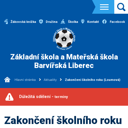
Žákovská knížka
Družina
Školka
Kontakt
Facebook
Základní škola a Mateřská škola
Barvířská Liberec
Hlavní stránka
Aktuality
Zakončení školního roku (Loumová)
Důležitá sdělení -
termíny
Zakončení školního roku