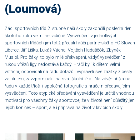
(Loumová)
Žáci sportovních tříd 2. stupně naší školy zakončili poslední den
školního roku velmi netradičně. Vysvědčení v jednotlivých
sportovních třídách jim totiž předali hráči partnerského FC Slovan
Liberec: Jiří Liška, Lukáš Vácha, Vojtěch Hadaščók, Zbyněk
Musiol. Pro žáky to bylo milé překvapení, vždyť vysvědčení z
rukou vítězů ligy nedostává každý. Hráči byli k dětem velmi
vstřícní, odpovídali na řadu dotazů , vyprávěli své zážitky z cesty
za titulem, zavzpomínali i na svá školní léta. Na závěr přišla na
řadu v každé třídě i společná fotografie s hráčem předávajícím
vysvědčení. Toto atypické předávání vysvědčení je určitě vhodnou
motivací pro všechny žáky sportovce, že v životě není důležitý jen
jejich koníček – sport, ale i příprava na život v lavicích školy.