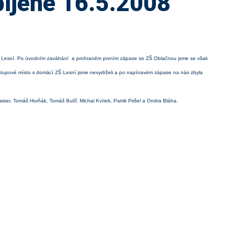
bíjené 16.5.2008
ZŠ Lesní. Po úvodním zaváhání a prohraném prvním zápase se ZŠ Oblačnou jsme se však
postupové místo s domácí ZŠ Lesní jsme nevydrželi a po napínavém zápase na nás zbyla
ser, Tomáš Horňák, Tomáš Bulíř, Michal Kvítek, Patrik Piršel a Ondra Bláha.