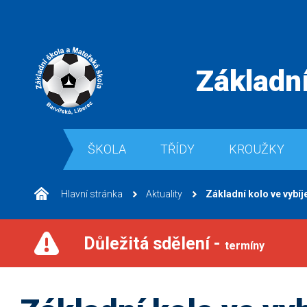
Základní
ŠKOLA
TŘÍDY
KROUŽKY
Hlavní stránka
Aktuality
Základní kolo ve vybíj
Důležitá sdělení -
termíny