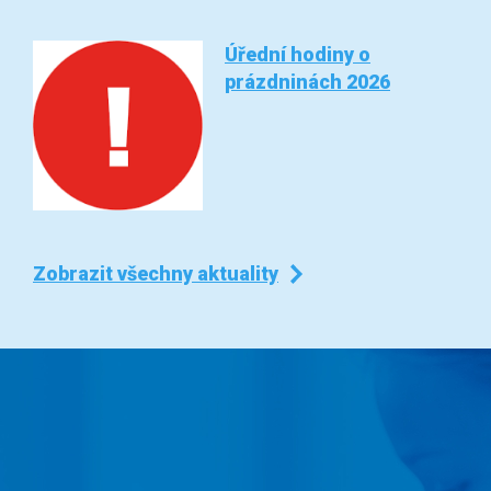
Úřední hodiny o
prázdninách 2026
Zobrazit všechny aktuality