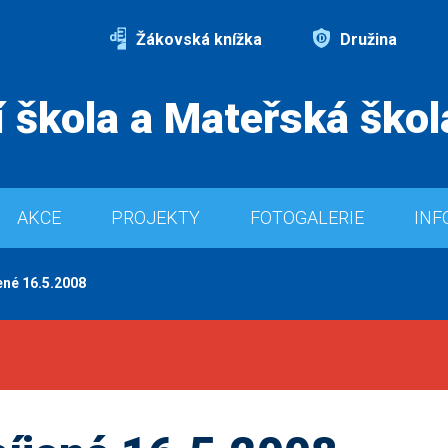
Žákovská knížka
Družina
 škola a Mateřská škol
AKCE
PROJEKTY
FOTOGALERIE
INF
ené 16.5.2008