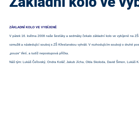
Základní kolo ve vy
ZÁKLADNÍ KOLO VE VYBÍJENÉ
V pátek 16. května 2008 naše šesťáky a sedmáky čekalo základní kolo ve vybíjené na 
vzmužili a následující souboj s ZŠ Křesťanskou vyhráli. V rozhodujícím souboji o druhé 
„pouze“ třetí, a tudíž nepostupová příčka.
Náš tým: Lukáš Čeřovský, Ondra Kolář, Jakub Jícha, Olda Skoloda, David Šimon, Lukáš Kai