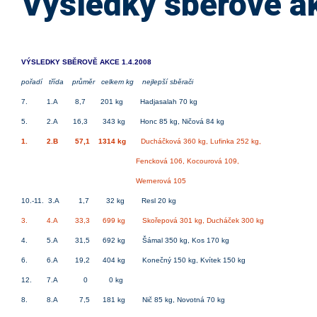
Výsledky sběrové a
VÝSLEDKY SBĚROVĚ AKCE 1.4.2008
pořadí třída průměr celkem kg nejlepší sběrači
7. 1.A 8,7 201 kg Hadjasalah 70 kg
5. 2.A 16,3 343 kg Honc 85 kg, Ničová 84 kg
1. 2.B 57,1 1314 kg
Ducháčková 360 kg, Lufinka 252 kg,
Fencková 106, Kocourová 109,
Wernerová 105
10.-11. 3.A 1,7 32 kg Resl 20 kg
3. 4.A 33,3 699 kg Skořepová 301 kg, Ducháček 300 kg
4. 5.A 31,5 692 kg Šámal 350 kg, Kos 170 kg
6. 6.A 19,2 404 kg Konečný 150 kg, Kvítek 150 kg
12. 7.A 0 0 kg
8. 8.A 7,5 181 kg Nič 85 kg, Novotná 70 kg