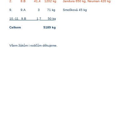
2. 8.B 41,4 1202 kg Jandura 650 kg, Neuman 420 kg
9. 9.A 3 71 kg Smolíková 45 kg
10.-11. 9.B 1,7 50 kg
Celkem 5189 kg
Všem žákům i rodičům děkujeme.