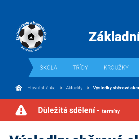
Základní
ŠKOLA
TŘÍDY
KROUŽKY
Hlavní stránka
Aktuality
Výsledky sběrové akce
Důležitá sdělení -
termíny