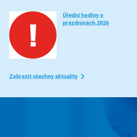
Úřední hodiny o
prázdninách 2026
Zobrazit všechny aktuality