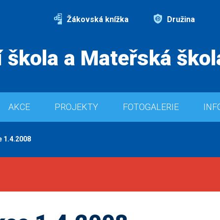
Žákovská knížka
Družina
 škola a Mateřská škol
AKCE
PROJEKTY
FOTOGALERIE
INF
 1.4.2008