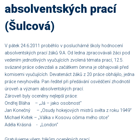
absolventských prací
(Šulcová)
V pátek 24.6.2011 proběhlo v posluchárně školy hodnocení
absolventských prací žáků 9.A. Od ledna zpracovávali žáci pod
vedením jednotlivých vyučujících zvolená témata prací, 12.5.
svázané práce odevzdali a začátkem června je obhajovali před
komisemi vyučujících. Devatenáct žáků z 20 práce obhájilo, jedna
práce nevyhověla. Pan ředitel při předávání osvědčení zhodnotil
úroveň a význam absolventských prací.
Zároveň byly oceněny nejlepší práce:
Ondřej Bláha – „Já – jako osobnost“
Jan Konečný – „Osudy hokejových mistrů světa z roku 1949“
Michael Kvítek – „Válka v Kosovu očima mého otce“
Adéla Krásná - „London“
Gratulujeme všem žákům oceněných prací.