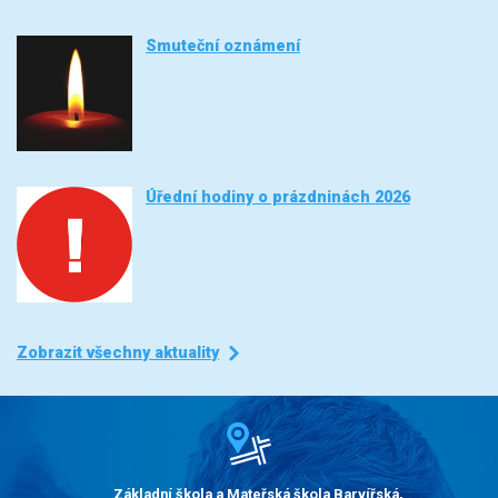
Smuteční oznámení
Úřední hodiny o prázdninách 2026
Zobrazit všechny aktuality
Základní škola a Mateřská škola Barvířská,