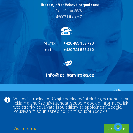
Liberec, příspěvková organizace
Proboštská 38/6,
46007 Liberec 7
tel./fax:
+420 485 108 790
mobil:
+420 724 577 362
info@zs-barvirska.cz
© 2010 - 2026 |
Základní škola Liberec Barvířská
Webové stránky používají k poskytování služeb, personalizaci
reklam a analýze návštěvnosti soubory cookie. Informace, jak
Facebook
tyto stránky používáte, jsou sdíleny se společností Google.
Používáním souhlasíte s použitím souborů cookie.
Versoft.cz - tvorba www webových stránek, internetových
Více informací
Rozumím
obchodů a e-shopů