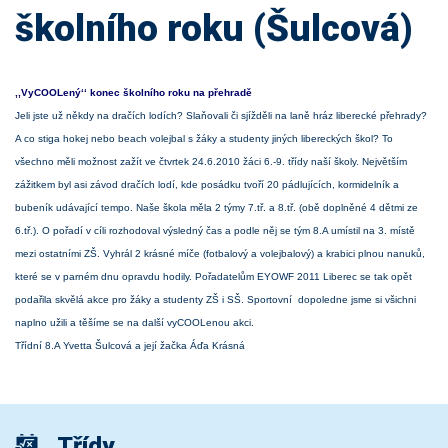
školního roku (Šulcová)
‚‚VyCOOLený‘‘ konec školního roku na přehradě
Jeli jste už někdy na dračích lodích? Slaňovali či sjížděli na laně hráz liberecké přehrady?
A co stiga hokej nebo beach volejbal s žáky a studenty jiných libereckých škol? To
všechno měli možnost zažít ve čtvrtek 24.6.2010 žáci 6.-9. třídy naší školy. Největším
zážitkem byl asi závod dračích lodí, kde posádku tvoří 20 pádlujících, kormidelník a
bubeník udávající tempo. Naše škola měla 2 týmy 7.tř. a 8.tř. (obě doplněné 4 dětmi ze
6.tř.). O pořadí v cíli rozhodoval výsledný čas a podle něj se tým 8.A umístil na 3. místě
mezi ostatními ZŠ. Vyhrál 2 krásné míče (fotbalový a volejbalový) a krabici plnou nanuků,
které se v parném dnu opravdu hodily. Pořadatelům EYOWF 2011 Liberec se tak opět
podařila skvělá akce pro žáky a studenty ZŠ i SŠ. Sportovní dopoledne jsme si všichni
naplno užili a těšíme se na další vyCOOLenou akci.
Třídní 8.A Yvetta Šulcová a její žačka Áďa Krásná
Třídy