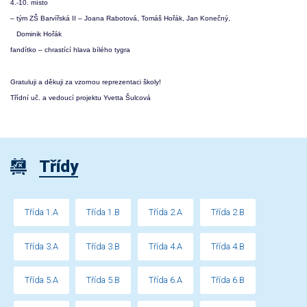
4.-10. místo
– tým ZŠ Barvířská II – Joana Rabotová, Tomáš Hořák, Jan Konečný,
Dominik Hořák
fandítko – chrastící hlava bílého tygra
Gratuluji a děkuji za vzornou reprezentaci školy!
Třídní uč. a vedoucí projektu Yvetta Šulcová
Třídy
Třída 1.A
Třída 1.B
Třída 2.A
Třída 2.B
Třída 3.A
Třída 3.B
Třída 4.A
Třída 4.B
Třída 5.A
Třída 5.B
Třída 6.A
Třída 6.B