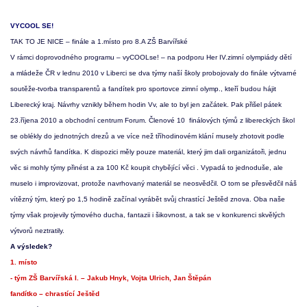
VYCOOL SE!
TAK TO JE NICE – finále a 1.místo pro 8.A ZŠ Barvířské
V rámci doprovodného programu – vyCOOLse! – na podporu Her IV.zimní olympiády dětí
a mládeže ČR v lednu 2010 v Liberci se dva týmy naší školy probojovaly do finále výtvarné
soutěže-tvorba transparentů a fandítek pro sportovce zimní olymp., kteří budou hájit
Liberecký kraj. Návrhy vznikly během hodin Vv, ale to byl jen začátek. Pak přišel pátek
23.říjena 2010 a obchodní centrum Forum. Členové 10 finálových týmů z libereckých škol
se oblékly do jednotných drezů a ve více než tříhodinovém klání musely zhotovit podle
svých návrhů fandítka. K dispozici měly pouze materiál, který jim dali organizátoři, jednu
věc si mohly týmy přinést a za 100 Kč koupit chybějící věci . Vypadá to jednoduše, ale
muselo i improvizovat, protože navrhovaný materiál se neosvědčil. O tom se přesvědčil náš
vítězný tým, který po 1,5 hodině začínal vyrábět svůj chrastící Ještěd znova. Oba naše
týmy však projevily týmového ducha, fantazii i šikovnost, a tak se v konkurenci skvělých
výtvorů neztratily.
A výsledek?
1. místo
- tým ZŠ Barvířská I. – Jakub Hnyk, Vojta Ulrich, Jan Štěpán
fandítko – chrastící Ještěd