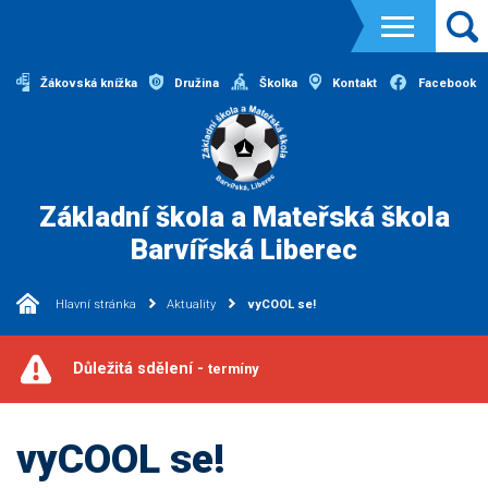
Žákovská knížka
Družina
Školka
Kontakt
Facebook
Základní škola a Mateřská škola
Barvířská Liberec
Hlavní stránka
Aktuality
vyCOOL se!
Důležitá sdělení -
termíny
vyCOOL se!