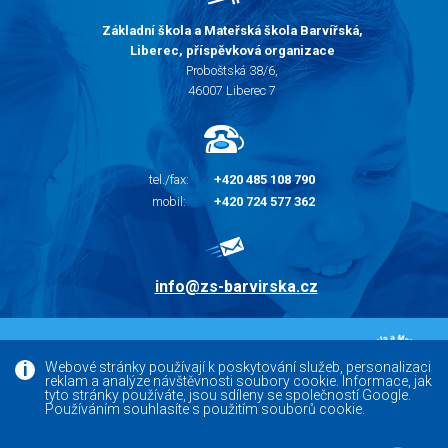
Základní škola a Mateřská škola Barvířská,
Liberec, příspěvková organizace
Proboštská 38/6,
46007 Liberec 7
tel./fax:
+420 485 108 790
mobil:
+420 724 577 362
info@zs-barvirska.cz
© 2010 - 2026 |
Základní škola Liberec Barvířská
Webové stránky používají k poskytování služeb, personalizaci
reklam a analýze návštěvnosti soubory cookie. Informace, jak
Facebook
tyto stránky používáte, jsou sdíleny se společností Google.
Používáním souhlasíte s použitím souborů cookie.