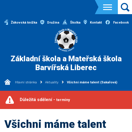
Žákovská knížka
Družina
Školka
Kontakt
Facebook
Základní škola a Mateřská škola
Barvířská Liberec
Hlavní stránka
Aktuality
Všichni máme talent (Sakařová)
Důležitá sdělení -
termíny
Všichni máme talent