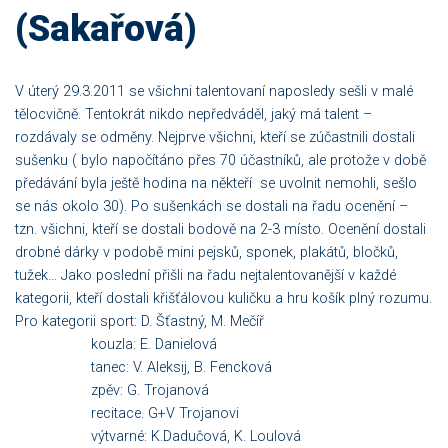
(Sakařová)
V úterý 29.3.2011 se všichni talentovaní naposledy sešli v malé
tělocvičně. Tentokrát nikdo nepředváděl, jaký má talent –
rozdávaly se odměny. Nejprve všichni, kteří se zúčastnili dostali
sušenku ( bylo napočítáno přes 70 účastníků, ale protože v době
předávání byla ještě hodina na někteří se uvolnit nemohli, sešlo
se nás okolo 30). Po sušenkách se dostali na řadu ocenění –
tzn. všichni, kteří se dostali bodově na 2-3 místo. Ocenění dostali
drobné dárky v podobě mini pejsků, sponek, plakátů, bločků,
tužek… Jako poslední přišli na řadu nejtalentovanější v každé
kategorii, kteří dostali křišťálovou kuličku a hru košík plný rozumu.
Pro kategorii sport: D. Šťastný, M. Mečíř
kouzla: E. Danielová
tanec: V. Aleksij, B. Fencková
zpěv: G. Trojanová
recitace. G+V Trojanovi
výtvarné: K.Dadučová, K. Loulová