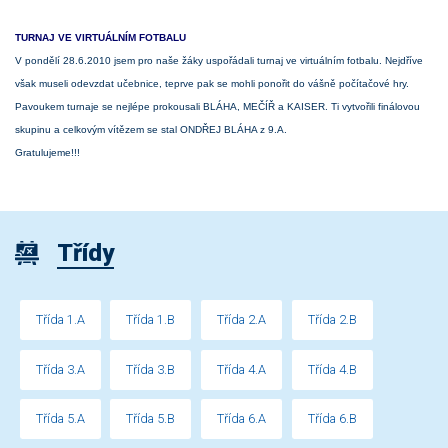
TURNAJ VE VIRTUÁLNÍM FOTBALU
V pondělí 28.6.2010 jsem pro naše žáky uspořádali turnaj ve virtuálním fotbalu. Nejdříve
však museli odevzdat učebnice, teprve pak se mohli ponořit do vášně počítačové hry.
Pavoukem turnaje se nejlépe prokousali BLÁHA, MEČÍŘ a KAISER. Ti vytvořili finálovou
skupinu a celkovým vítězem se stal ONDŘEJ BLÁHA z 9.A.
Gratulujeme!!!
Třídy
Třída 1.A
Třída 1.B
Třída 2.A
Třída 2.B
Třída 3.A
Třída 3.B
Třída 4.A
Třída 4.B
Třída 5.A
Třída 5.B
Třída 6.A
Třída 6.B