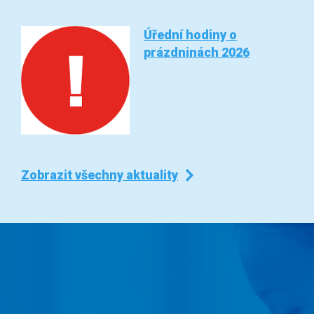
Úřední hodiny o
prázdninách 2026
Zobrazit všechny aktuality