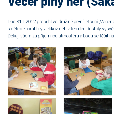
Večer plný her (Sak
Dne 31.1.2012 proběhl ve družině první letošní „Večer pl
s dětmi zahrát hry. Jelikož děti v ten den dostaly vysvě
Děkuji všem za příjemnou atmosféru a budu se těšit na 