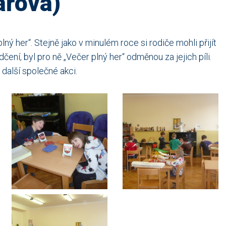
ařová)
ný her“. Stejně jako v minulém roce si rodiče mohli přijít
dčení, byl pro ně „Večer plný her“ odměnou za jejich píli.
další společné akci.