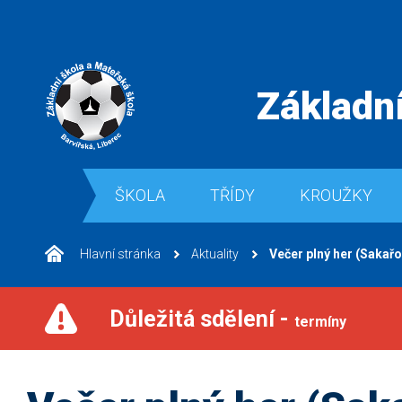
Základní
ŠKOLA
TŘÍDY
KROUŽKY
Hlavní stránka
Aktuality
Večer plný her (Sakařo
Důležitá sdělení -
termíny