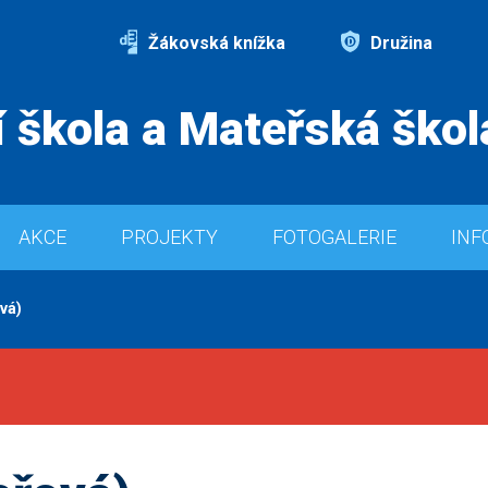
Žákovská knížka
Družina
 škola a Mateřská škol
AKCE
PROJEKTY
FOTOGALERIE
INF
vá)