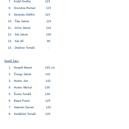
7. Kolář Ondřej 115
8. Grundza Roman 115
9. Skoloda Oldřich 115
10. Čáp Jakub 115
11. Jícha Jakub 110
12. Sál Jakub 100
13. Sál Jiří 90
14. Drašner Tomáš -
Starší žáci:
1. Dospěl Marek 145 cm
2. Čmugr Jakub 142
3. Hudec Jan 142
4. Hudec Michal 139
5. Šusta Tomáš 136
6. Bajza Pavel 125
7. Valentin Daniel 120
8. Sedláček Tomáš 120