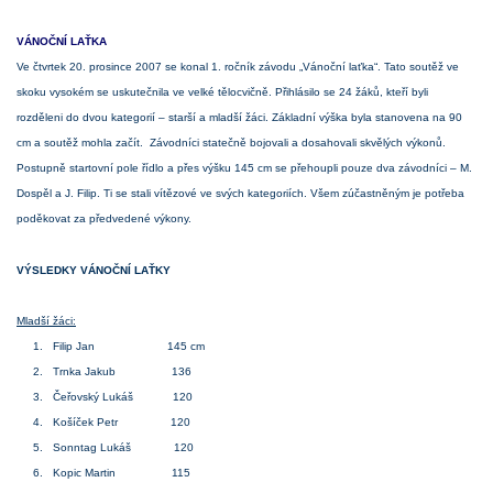
VÁNOČNÍ LAŤKA
Ve čtvrtek 20. prosince 2007 se konal 1. ročník závodu „Vánoční laťka“. Tato soutěž ve
skoku vysokém se uskutečnila ve velké tělocvičně. Přihlásilo se 24 žáků, kteří byli
rozděleni do dvou kategorií – starší a mladší žáci. Základní výška byla stanovena na 90
cm a soutěž mohla začít. Závodníci statečně bojovali a dosahovali skvělých výkonů.
Postupně startovní pole řídlo a přes výšku 145 cm se přehoupli pouze dva závodníci – M.
Dospěl a J. Filip. Ti se stali vítězové ve svých kategoriích. Všem zúčastněným je potřeba
poděkovat za předvedené výkony.
VÝSLEDKY VÁNOČNÍ LAŤKY
Mladší žáci:
1. Filip Jan 145 cm
2. Trnka Jakub 136
3. Čeřovský Lukáš 120
4. Košíček Petr 120
5. Sonntag Lukáš 120
6. Kopic Martin 115