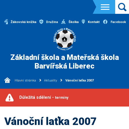
Žákovská knížka
Družina
Školka
Kontakt
Facebook
Základní škola a Mateřská škola
Barvířská Liberec
Hlavní stránka
Aktuality
Vánoční laťka 2007
Důležitá sdělení -
termíny
Vánoční laťka 2007