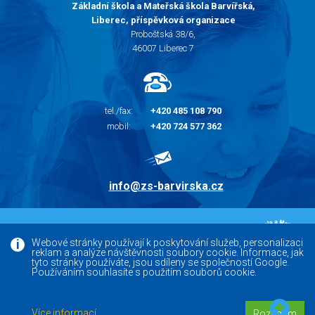
Základní škola a Mateřská škola Barvířská,
Liberec, příspěvková organizace
Proboštská 38/6,
46007 Liberec 7
tel./fax:
+420 485 108 790
mobil:
+420 724 577 362
info@zs-barvirska.cz
© 2010 - 2026 |
Základní škola Liberec Barvířská
Webové stránky používají k poskytování služeb, personalizaci
reklam a analýze návštěvnosti soubory cookie. Informace, jak
Facebook
tyto stránky používáte, jsou sdíleny se společností Google.
Používáním souhlasíte s použitím souborů cookie.
Versoft.cz - tvorba www webových stránek, internetových
Více informací
Rozumím