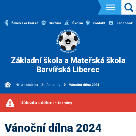
Žákovská knížka
Družina
Školka
Kontakt
Facebook
Základní škola a Mateřská škola
Barvířská Liberec
Hlavní stránka
Aktuality
Vánoční dílna 2024
Důležitá sdělení -
termíny
Vánoční dílna 2024