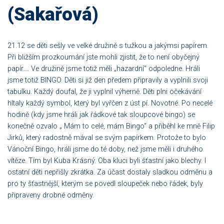
(Sakařová)
21.12 se děti sešly ve velké družině s tužkou a jakýmsi papírem.
Při bližším prozkoumání jste mohli zjistit, že to není obyčejný
papír…. Ve družině jsme totiž měli „hazardní“ odpoledne. Hráli
jsme totiž BINGO. Děti si již den předem připravily a vyplnili svoji
tabulku. Každý doufal, že ji vyplnil výherně. Děti plni očekávání
hltaly každý symbol, který byl vyřčen z úst pí. Novotné. Po necelé
hodině (kdy jsme hráli jak řádkové tak sloupcové bingo) se
konečně ozvalo „ Mám to celé, mám Bingo“ a přiběhl ke mně Filip
Jirků, který radostně mával se svým papírkem. Protože to bylo
Vánoční Bingo, hráli jsme do té doby, než jsme měli i druhého
vítěze. Tím byl Kuba Krásný. Oba kluci byli šťastní jako blechy. I
ostatní děti nepřišly zkrátka. Za účast dostaly sladkou odměnu a
pro ty šťastnější, kterým se povedl sloupeček nebo řádek, byly
připraveny drobné odměny.