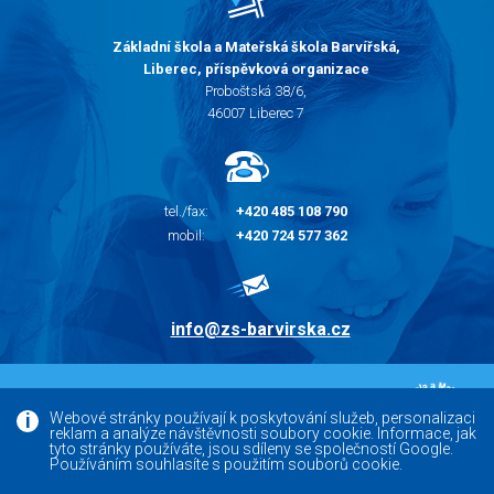
Základní škola a Mateřská škola Barvířská,
Liberec, příspěvková organizace
Proboštská 38/6,
46007 Liberec 7
tel./fax:
+420 485 108 790
mobil:
+420 724 577 362
info@zs-barvirska.cz
© 2010 - 2026 |
Základní škola Liberec Barvířská
Webové stránky používají k poskytování služeb, personalizaci
reklam a analýze návštěvnosti soubory cookie. Informace, jak
Facebook
tyto stránky používáte, jsou sdíleny se společností Google.
Používáním souhlasíte s použitím souborů cookie.