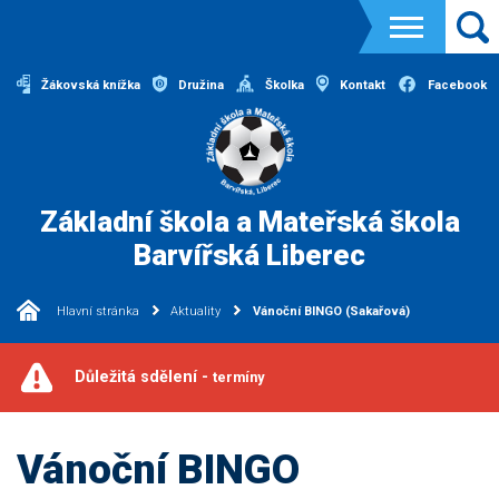
Žákovská knížka
Družina
Školka
Kontakt
Facebook
Základní škola a Mateřská škola
Barvířská Liberec
Hlavní stránka
Aktuality
Vánoční BINGO (Sakařová)
Důležitá sdělení -
termíny
Vánoční BINGO