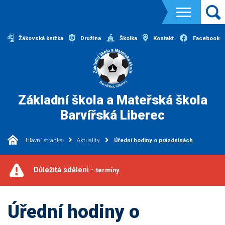
Žákovská knížka
Družina
Školka
Kontakt
Facebook
Základní škola a Mateřská škola
Barvířská Liberec
Hlavní stránka
Aktuality
Úřední hodiny o prázdninách
Důležitá sdělení -
termíny
Úřední hodiny o