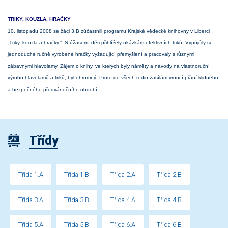
TRIKY, KOUZLA, HRAČKY
10. listopadu 2008 se žáci 3.B zúčastnili programu Krajské vědecké knihovny v Liberci
„Triky, kouzla a hračky.” S úžasem děti přihlížely ukázkám efektivních triků. Vypůjčily si
jednoduché ručně vyrobené hračky vyžadující přemýšlení a pracovaly s různými
zábavnými hlavolamy. Zájem o knihy, ve kterých byly náměty a návody na vlastnoruční
výrobu hlavolamů a triků, byl ohromný. Proto do všech rodin zasílám vroucí přání klidného
a bezpečného předvánočního období.
Třídy
Třída 1.A
Třída 1.B
Třída 2.A
Třída 2.B
Třída 3.A
Třída 3.B
Třída 4.A
Třída 4.B
Třída 5.A
Třída 5.B
Třída 6.A
Třída 6.B