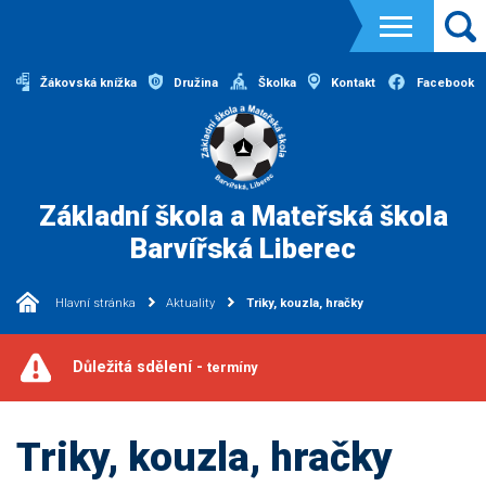
Žákovská knížka
Družina
Školka
Kontakt
Facebook
Základní škola a Mateřská škola
Barvířská Liberec
Hlavní stránka
Aktuality
Triky, kouzla, hračky
Důležitá sdělení -
termíny
Triky, kouzla, hračky