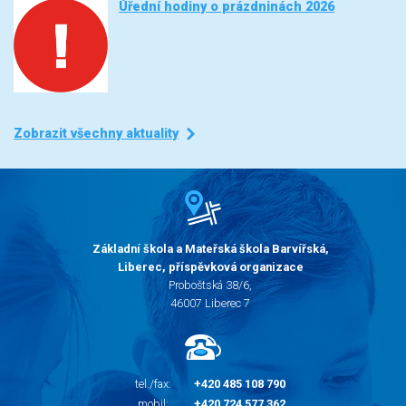
Úřední hodiny o prázdninách 2026
Zobrazit všechny aktuality
Základní škola a Mateřská škola Barvířská,
Liberec, příspěvková organizace
Proboštská 38/6,
46007 Liberec 7
tel./fax:
+420 485 108 790
mobil:
+420 724 577 362