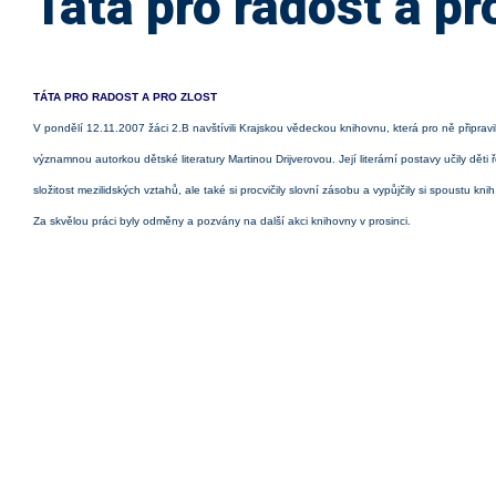
Táta pro radost a pr
TÁTA PRO RADOST A PRO ZLOST
V pondělí 12.11.2007 žáci 2.B navštívili Krajskou vědeckou knihovnu, která pro ně připra
významnou autorkou dětské literatury Martinou Drijverovou. Její literární postavy učily děti
složitost mezilidských vztahů, ale také si procvičily slovní zásobu a vypůjčily si spoustu knih
Za skvělou práci byly odměny a pozvány na další akci knihovny v prosinci.