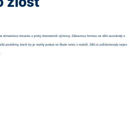
o zlost
vila tématickou besedu s prvky dramatické výchovy. Zábavnou formou se děti seznámily s
 řešit problémy, které by je mohly potkat ve škole nebo v rodině. Děti si uvědomovaly nejen
.