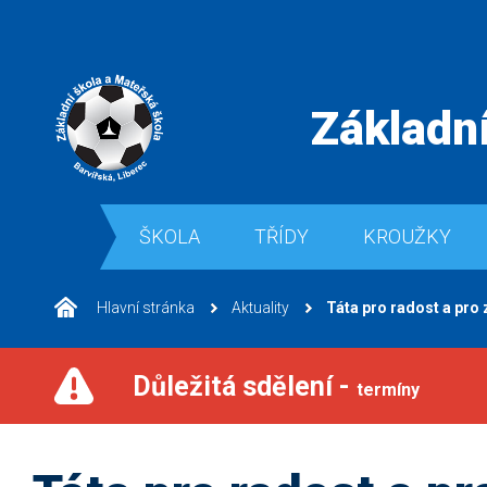
Základní
ŠKOLA
TŘÍDY
KROUŽKY
Hlavní stránka
Aktuality
Táta pro radost a pro 
Důležitá sdělení -
termíny