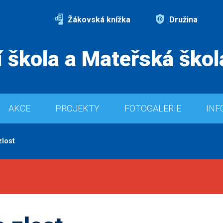
Žákovská knížka
Družina
 škola a Mateřská škol
AKCE
PROJEKTY
FOTOGALERIE
INF
zlost