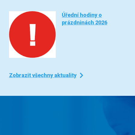
Úřední hodiny o
prázdninách 2026
Zobrazit všechny aktuality