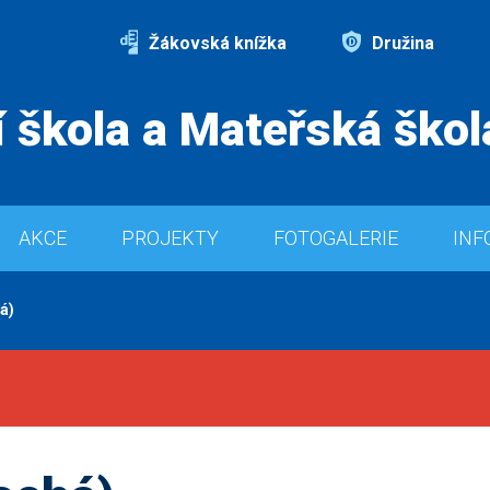
Žákovská knížka
Družina
 škola a Mateřská škol
AKCE
PROJEKTY
FOTOGALERIE
INF
á)