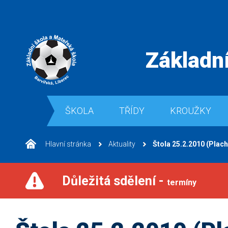
Základní
ŠKOLA
TŘÍDY
KROUŽKY
Hlavní stránka
Aktuality
Štola 25.2.2010 (Plach
Důležitá sdělení -
termíny