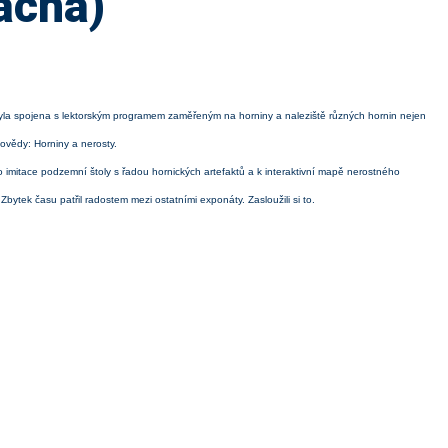
achá)
a byla spojena s lektorským programem zaměřeným na horniny a naleziště různých hornin nejen
ovědy: Horniny a nerosty.
 imitace podzemní štoly s řadou hornických artefaktů a k interaktivní mapě nerostného
 Zbytek času patřil radostem mezi ostatními exponáty. Zasloužili si to.