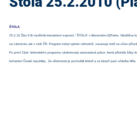
Štola 25.2.2010 (Pl
ŠTOLA
25.2.10 Žáci 4.B navštívili interaktivní expozici “ ŠTOLA“ v libereckém iQParku. Návštěv
na Liberecku ale v celé ČR. Program nebyl vybrán náhodně, navazuje totiž na učivo přírod
Po první části lektorského programu následovala samostatná práce, která přivedla žáky do
bohatství České republiky. Za vědomosti je pochválili lektoři a za kázeň paní učitelka Míla.