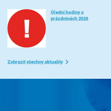
Úřední hodiny o
prázdninách 2026
Zobrazit všechny aktuality