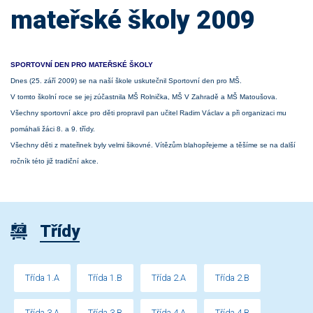
mateřské školy 2009
SPORTOVNÍ DEN PRO MATEŘSKÉ ŠKOLY
Dnes (25. září 2009) se na naší škole uskutečnil Sportovní den pro MŠ.
V tomto školní roce se jej zúčastnila MŠ Rolnička, MŠ V Zahradě a MŠ Matoušova.
Všechny sportovní akce pro děti propravil pan učitel Radim Václav a při organizaci mu
pomáhali žáci 8. a 9. třídy.
Všechny děti z mateřinek byly velmi šikovné. Vítězům blahopřejeme a těšíme se na další
ročník této již tradiční akce.
Třídy
Třída 1.A
Třída 1.B
Třída 2.A
Třída 2.B
Třída 3.A
Třída 3.B
Třída 4.A
Třída 4.B