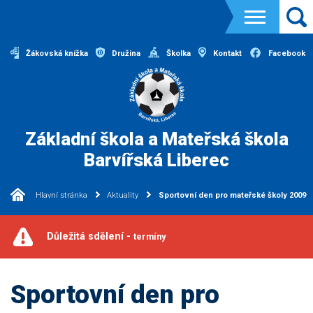
Žákovská knížka
Družina
Školka
Kontakt
Facebook
Základní škola a Mateřská škola
Barvířská Liberec
Hlavní stránka
Aktuality
Sportovní den pro mateřské školy 2009
Důležitá sdělení -
termíny
Sportovní den pro