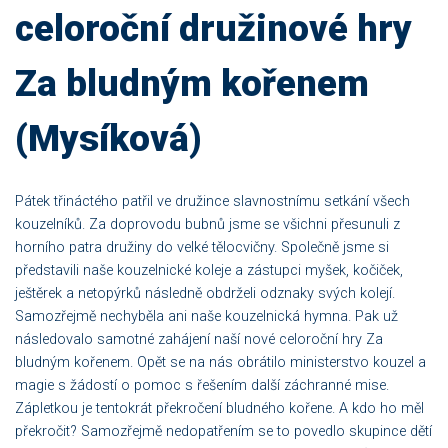
celoroční družinové hry
Za bludným kořenem
(Mysíková)
Pátek třináctého patřil ve družince slavnostnímu setkání všech
kouzelníků. Za doprovodu bubnů jsme se všichni přesunuli z
horního patra družiny do velké tělocvičny. Společně jsme si
představili naše kouzelnické koleje a zástupci myšek, kočiček,
ještěrek a netopýrků následně obdrželi odznaky svých kolejí.
Samozřejmě nechyběla ani naše kouzelnická hymna. Pak už
následovalo samotné zahájení naší nové celoroční hry Za
bludným kořenem. Opět se na nás obrátilo ministerstvo kouzel a
magie s žádostí o pomoc s řešením další záchranné mise.
Zápletkou je tentokrát překročení bludného kořene. A kdo ho měl
překročit? Samozřejmě nedopatřením se to povedlo skupince dětí