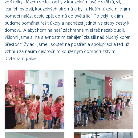
ze školky. Rázem se tak ocitly v kouzelném světé skřítků, víl,
lesních bytostí, kouzelných stromů a bylin. Naším úkolem je jim
pomoci nalézt cestu zpět domů do světa lidí. Po celý rok jim
budeme pomáhat řešit úkoly a nacházet jednotlivé etapy cesty k
domovu. A abychom na naší záchranné misi též nezabloudili,
všichni jsme si na slavnostním zahájení zkusili náš bludný kořen
překročit. Zvládli jsme i soutěž na postřeh a spolupráci a teď už
vzhůru za naším celoročním kouzelným dobrodružstvím.
Držte nám palce.