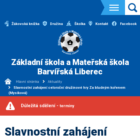
Žákovská knížka
Družina
Školka
Kontakt
Facebook
Základní škola a Mateřská škola
Barvířská Liberec
Hlavní stránka
Aktuality
Slavnostní zahájení celoroční družinové hry Za bludným kořenem
(Mysíková)
Důležitá sdělení -
termíny
Slavnostní zahájení