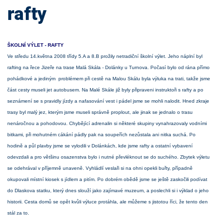
rafty
ŠKOLNÍ VÝLET - RAFTY
Ve středu 14.května 2008 třídy 5.A a 8.B prožily netradiční školní výlet. Jeho náplní byl
rafting na řece Jizeře na trase Malá Skála - Dolánky u Turnova. Počasí bylo od rána přímo
pohádkové a jediným problémem při cestě na Malou Skálu byla výluka na trati, takže jsme
část cesty museli jet autobusem. Na Malé Skále již byly připraveni instruktoři s rafty a po
seznámení se s pravidly jízdy a nafasování vest i pádel jsme se mohli nalodit. Hned zkraje
trasy byl malý jez, kterým jsme museli správně proplout, ale jinak se jednalo o trasu
nenáročnou a pohodovou. Chybějící adrenalin si některé skupiny vynahrazovaly vodními
bitkami, při mohutném cákání pádly pak na soupeřích nezůstala ani nitka suchá. Po
hodině a půl plavby jsme se vylodili v Dolánkách, kde jsme rafty a ostatní vybavení
odevzdali a pro většinu osazenstva bylo i nutné převléknout se do suchého. Zbytek výletu
se odehrával v příjemně unaveně. Vyhládlí veslaři si na ohni opekli buřty, případně
okupovali místní kiosek s jídlem a pitím. Po dobrém obědě jsme se ještě zaskočili podívat
do Dlaskova statku, který dnes slouží jako zajímavé muzeum, a poslechli si i výklad o jeho
historii. Cesta domů se opět kvůli výluce protáhla, ale můžeme s jistotou říci, že tento den
stál za to.