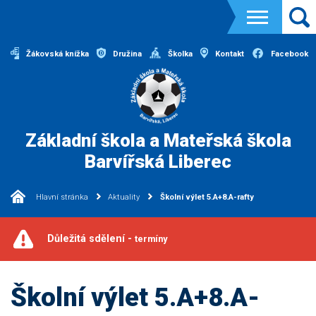
Žákovská knížka
Družina
Školka
Kontakt
Facebook
Základní škola a Mateřská škola
Barvířská Liberec
Hlavní stránka
Aktuality
Školní výlet 5.A+8.A-rafty
Důležitá sdělení -
termíny
Školní výlet 5.A+8.A-