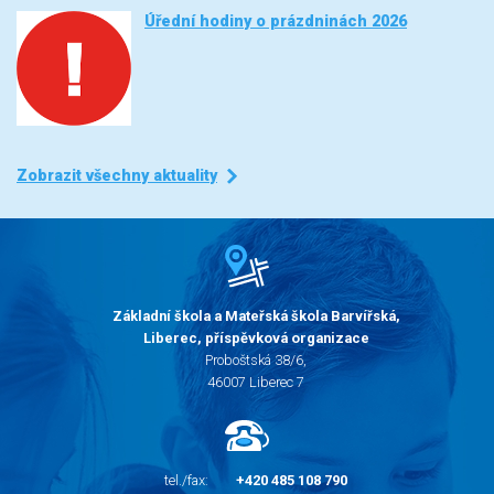
Úřední hodiny o prázdninách 2026
Zobrazit všechny aktuality
Základní škola a Mateřská škola Barvířská,
Liberec, příspěvková organizace
Proboštská 38/6,
46007 Liberec 7
tel./fax:
+420 485 108 790