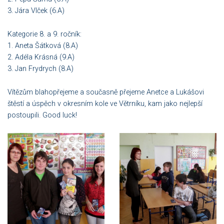
3. Jára Vlček (6.A)
Kategorie 8. a 9. ročník:
1. Aneta Šátková (8.A)
2. Adéla Krásná (9.A)
3. Jan Frydrych (8.A)
Vítězům blahopřejeme a současně přejeme Anetce a Lukášovi
štěstí a úspěch v okresním kole ve Větrníku, kam jako nejlepší
postoupili. Good luck!