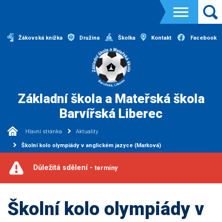
Žákovská knížka
Družina
Školka
Kontakt
Facebook
Základní škola a Mateřská škola
Barvířská Liberec
Hlavní stránka
Aktuality
Školní kolo olympiády v anglickém jazyce (Marková)
Důležitá sdělení -
termíny
Školní kolo olympiády v