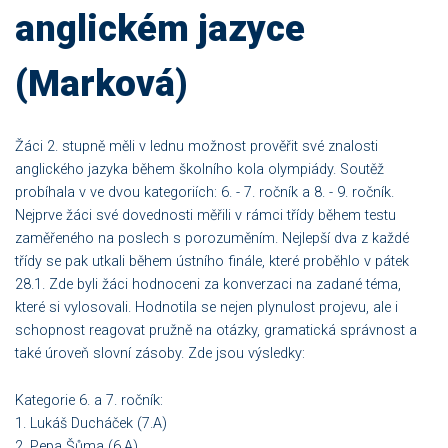
anglickém jazyce
(Marková)
Žáci 2. stupně měli v lednu možnost prověřit své znalosti
anglického jazyka během školního kola olympiády. Soutěž
probíhala v ve dvou kategoriích: 6. - 7. ročník a 8. - 9. ročník.
Nejprve žáci své dovednosti měřili v rámci třídy během testu
zaměřeného na poslech s porozuměním. Nejlepší dva z každé
třídy se pak utkali během ústního finále, které proběhlo v pátek
28.1. Zde byli žáci hodnoceni za konverzaci na zadané téma,
které si vylosovali. Hodnotila se nejen plynulost projevu, ale i
schopnost reagovat pružně na otázky, gramatická správnost a
také úroveň slovní zásoby. Zde jsou výsledky:
Kategorie 6. a 7. ročník:
1. Lukáš Ducháček (7.A)
2. Pepa Šůma (6.A)