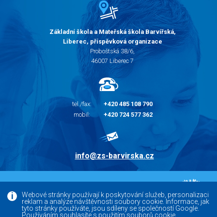
Základní škola a Mateřská škola Barvířská,
Liberec, příspěvková organizace
Proboštská 38/6,
46007 Liberec 7
tel./fax:
+420 485 108 790
mobil:
+420 724 577 362
info@zs-barvirska.cz
© 2010 - 2026 |
Základní škola Liberec Barvířská
Webové stránky používají k poskytování služeb, personalizaci
reklam a analýze návštěvnosti soubory cookie. Informace, jak
Facebook
tyto stránky používáte, jsou sdíleny se společností Google.
Používáním souhlasíte s použitím souborů cookie.