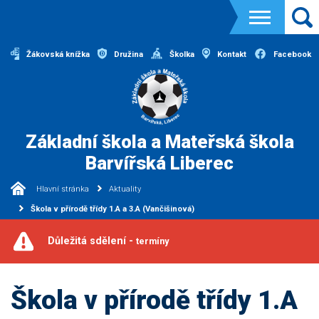
Žákovská knížka
Družina
Školka
Kontakt
Facebook
Základní škola a Mateřská škola
Barvířská Liberec
Hlavní stránka
Aktuality
Škola v přírodě třídy 1.A a 3.A (Vančišinová)
Důležitá sdělení -
termíny
Škola v přírodě třídy 1.A