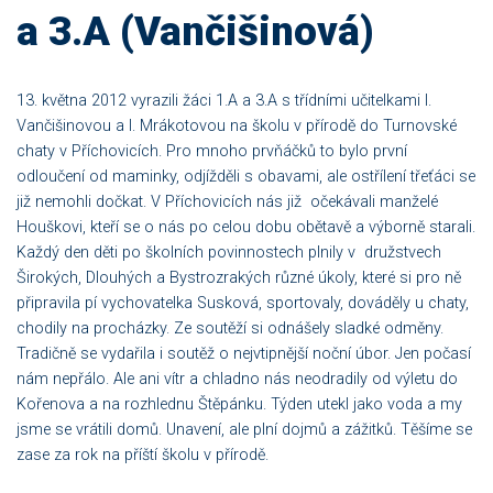
a 3.A (Vančišinová)
13. května 2012 vyrazili žáci 1.A a 3.A s třídními učitelkami I.
Vančišinovou a I. Mrákotovou na školu v přírodě do Turnovské
chaty v Příchovicích. Pro mnoho prvňáčků to bylo první
odloučení od maminky, odjížděli s obavami, ale ostřílení třeťáci se
již nemohli dočkat. V Příchovicích nás již očekávali manželé
Houškovi, kteří se o nás po celou dobu obětavě a výborně starali.
Každý den děti po školních povinnostech plnily v družstvech
Širokých, Dlouhých a Bystrozrakých různé úkoly, které si pro ně
připravila pí vychovatelka Susková, sportovaly, dováděly u chaty,
chodily na procházky. Ze soutěží si odnášely sladké odměny.
Tradičně se vydařila i soutěž o nejvtipnější noční úbor. Jen počasí
nám nepřálo. Ale ani vítr a chladno nás neodradily od výletu do
Kořenova a na rozhlednu Štěpánku. Týden utekl jako voda a my
jsme se vrátili domů. Unavení, ale plní dojmů a zážitků. Těšíme se
zase za rok na příští školu v přírodě.