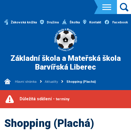
Žákovská knížka
Družina
Školka
Kontakt
Facebook
Základní škola a Mateřská škola
Barvířská Liberec
Hlavní stránka
Aktuality
Shopping (Plachá)
Důležitá sdělení -
termíny
Shopping (Plachá)