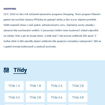
SHOPPING
19.5. 2010 se žáci 4.B zúčastnili výtvarného programu Shopping. Tento program Oblastní
galerie byl součástí výstavy Přírůstky do galerijní sbírky a žáci si ji se zájmem prohlédli.
Viděli nejstarší obraz v naší galerii, odhadovali jeho cenu. Zajímali je sochy, plastiky i
výtvarná díla současných umělců. V prezentaci Umění nebo business? získali odpovědi
na otázky: Kde a jak se koupit obraz a kolik stojí.? Jak poznat umělecké dílo apod. V
tvořivé dílně si děti vytvořily vlastní umělecká díla spojená s tematikou nakupování. Děti se
v galerii chovaly kultivovaně a zaslouží pochvalu.
Třídy
Třída 1.A
Třída 1.B
Třída 2.A
Třída 2.B
Třída 3.A
Třída 3.B
Třída 4.A
Třída 4.B