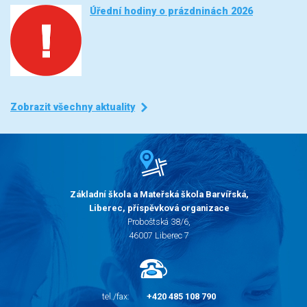
Úřední hodiny o prázdninách 2026
Zobrazit všechny aktuality
Základní škola a Mateřská škola Barvířská,
Liberec, příspěvková organizace
Proboštská 38/6,
46007 Liberec 7
tel./fax:
+420 485 108 790