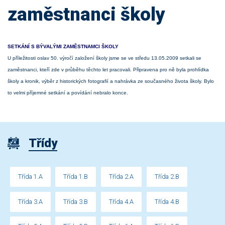
zaměstnanci školy
SETKÁNÍ S BÝVALÝMI ZAMĚSTNAMCI ŠKOLY
U příležitosti oslav 50. výročí založení školy jsme se ve středu 13.05.2009 setkali se
zaměstnanci, kteří zde v průběhu těchto let pracovali. Připravena pro ně byla prohlídka
školy a kronik, výběr z historických fotografií a nahrávka ze současného života školy. Bylo
to velmi příjemné setkání a povídání nebralo konce.
Třídy
Třída 1.A
Třída 1.B
Třída 2.A
Třída 2.B
Třída 3.A
Třída 3.B
Třída 4.A
Třída 4.B