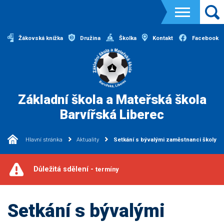
Žákovská knížka
Družina
Školka
Kontakt
Facebook
Základní škola a Mateřská škola
Barvířská Liberec
Hlavní stránka
Aktuality
Setkání s bývalými zaměstnanci školy
Důležitá sdělení -
termíny
Setkání s bývalými