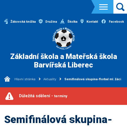
Žákovská knížka
Družina
Školka
Kontakt
Facebook
Základní škola a Mateřská škola
Barvířská Liberec
Hlavní stránka
Aktuality
Semifinálová skupina-florbal ml. žáci
Důležitá sdělení -
termíny
Semifinálová skupina-