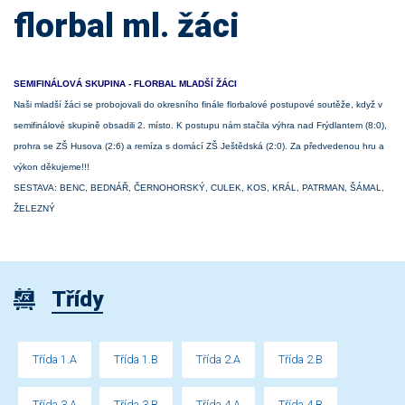
florbal ml. žáci
SEMIFINÁLOVÁ SKUPINA - FLORBAL MLADŠÍ ŽÁCI
Naši mladší žáci se probojovali do okresního finále florbalové postupové soutěže, když v
semifinálové skupině obsadili 2. místo. K postupu nám stačila výhra nad Frýdlantem (8:0),
prohra se ZŠ Husova (2:6) a remíza s domácí ZŠ Ještědská (2:0). Za předvedenou hru a
výkon děkujeme!!!
SESTAVA: BENC, BEDNÁŘ, ČERNOHORSKÝ, CULEK, KOS, KRÁL, PATRMAN, ŠÁMAL,
ŽELEZNÝ
Třídy
Třída 1.A
Třída 1.B
Třída 2.A
Třída 2.B
Třída 3.A
Třída 3.B
Třída 4.A
Třída 4.B