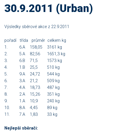
30.9.2011 (Urban)
Výsledky sběrové akce z 22.9.2011
pořadí třída průměr celkem kg
1. 6.A 158,05 3161 kg
2. 5.A 82,56 1651,3 kg
3. 6.B 71,5 1573 kg
4. 1.B 25,5 510 kg
5. 9.A 24,72 544 kg
6. 3.A 21,2 509 kg
7. 4.A 18,73 487 kg
8. 2.A 15,26 351 kg
9. 1.A 10,9 240 kg
10. 8.A 4,45 89 kg
11. 7.A 1,83 33 kg
Nejlepší sběrači: