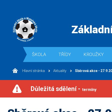
Základní
ŠKOLA
TŘÍDY
KROUŽKY
Hlavní stránka
Aktuality
Sběrová akce - 27.9.20
Důležitá sdělení -
termíny