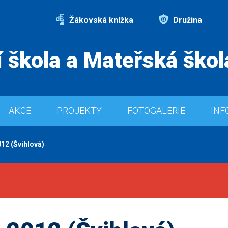
Žákovská knížka
Družina
 škola a Mateřská škol
AKCE
PROJEKTY
FOTOGALERIE
INF
12 (Švihlová)