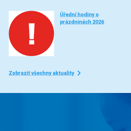
Úřední hodiny o
prázdninách 2026
Zobrazit všechny aktuality