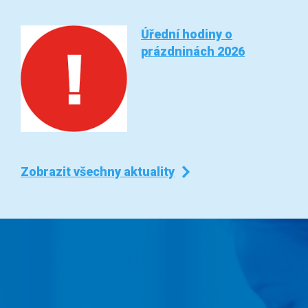
Úřední hodiny o
prázdninách 2026
Zobrazit všechny aktuality