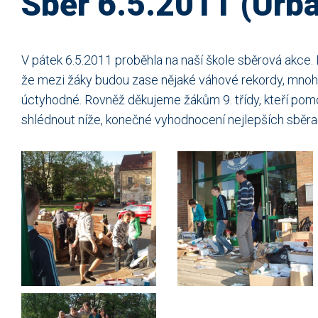
Sběr 6.5.2011 (Urb
V pátek 6.5.2011 proběhla na naší škole sběrová akce. 
že mezi žáky budou zase nějaké váhové rekordy, mnoho 
úctyhodné. Rovněž děkujeme žákům 9. třídy, kteří pomo
shlédnout níže, konečné vyhodnocení nejlepších sběrač