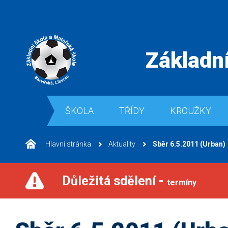
Základní
ŠKOLA
TŘÍDY
KROUŽKY
Hlavní stránka
Aktuality
Sběr 6.5.2011 (Urban)
Důležitá sdělení -
termíny