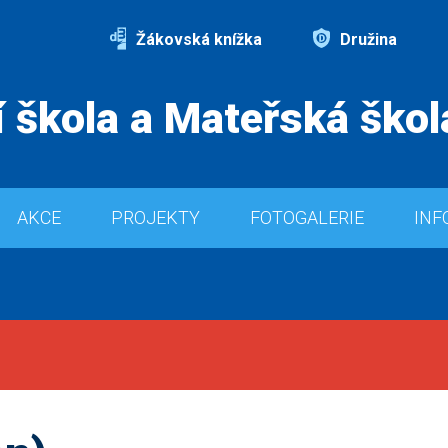
Žákovská knížka
Družina
 škola a Mateřská škol
AKCE
PROJEKTY
FOTOGALERIE
INF