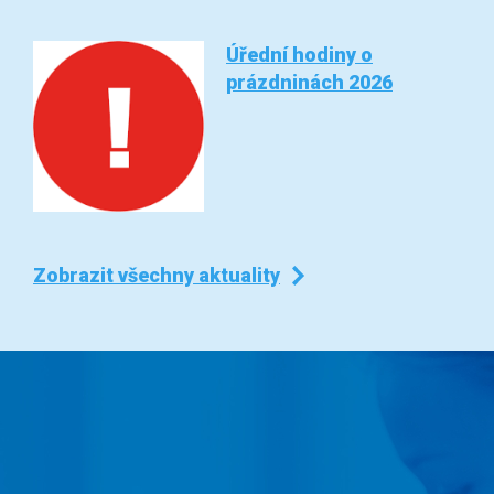
Úřední hodiny o
prázdninách 2026
Zobrazit všechny aktuality