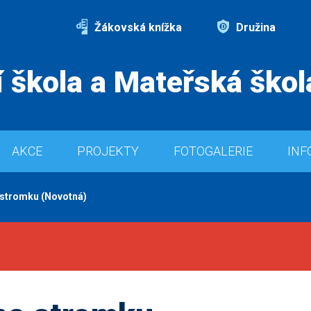
Žákovská knížka
Družina
 škola a Mateřská škol
AKCE
PROJEKTY
FOTOGALERIE
INF
 stromku (Novotná)