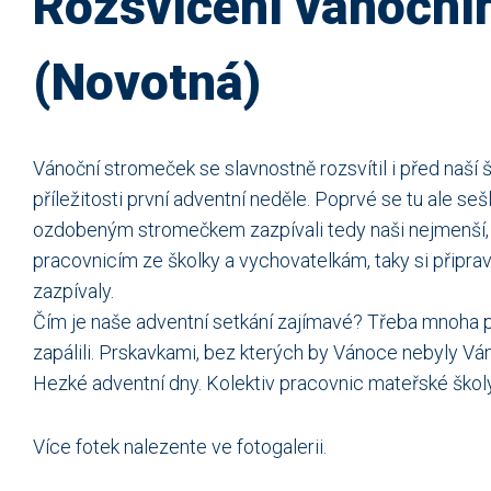
Rozsvícení vánoční
(Novotná)
Vánoční stromeček se slavnostně rozsvítil i před naší 
příležitosti první adventní neděle. Poprvé se tu ale se
ozdobeným stromečkem zazpívali tedy naši nejmenší, ale 
pracovnicím ze školky a vychovatelkám, taky si připrav
zazpívaly.
Čím je naše adventní setkání zajímavé? Třeba mnoha pl
zapálili. Prskavkami, bez kterých by Vánoce nebyly Vá
Hezké adventní dny. Kolektiv pracovnic mateřské školy 
Více fotek nalezente ve fotogalerii.