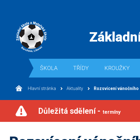
Základní
ŠKOLA
TŘÍDY
KROUŽKY
Hlavní stránka
Aktuality
Rozsvícení vánočního
Důležitá sdělení -
termíny