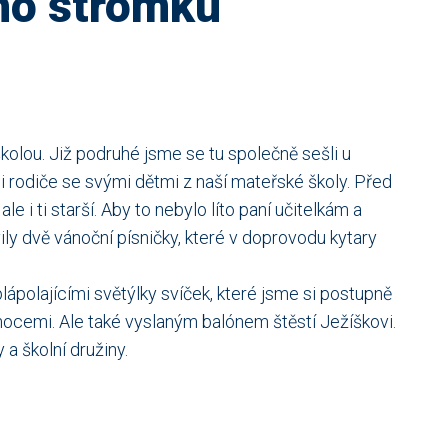
ho stromku
školou. Již podruhé jsme se tu společně sešli u
šli rodiče se svými dětmi z naší mateřské školy. Před
i ti starší. Aby to nebylo líto paní učitelkám a
ily dvě vánoční písničky, které v doprovodu kytary
ápolajícími světýlky svíček, které jsme si postupně
nocemi. Ale také vyslaným balónem štěstí Ježíškovi.
a školní družiny.