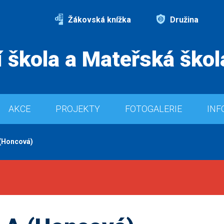
Žákovská knížka
Družina
 škola a Mateřská škol
AKCE
PROJEKTY
FOTOGALERIE
INF
 (Honcová)