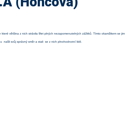
9.A (Honcová)
ve které většina z nich strávila 9let plných nezapomenutelných zážitků. Tímto okamžikem se jim
 našli svůj správný směr a stali se z nich plnohodnotní lidé.