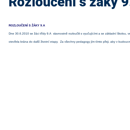
Rozloučení s žáky 
ROZLOUČENÍ S ŽÁKY 9.A
Dne 30.6.2010 se žáci třídy 9.A slavnostně rozloučili s vyučujícími a se základní školou, 
otevřela brána do další životní etapy. Za všechny pedagogy jím tímto přeji, aby v budoucnu