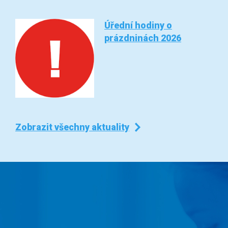
Úřední hodiny o
prázdninách 2026
Zobrazit všechny aktuality