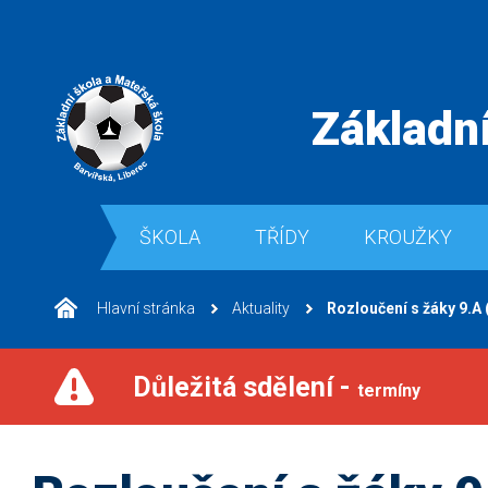
Základní
ŠKOLA
TŘÍDY
KROUŽKY
Hlavní stránka
Aktuality
Rozloučení s žáky 9.A
Důležitá sdělení -
termíny