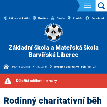
Žákovská knížka
Družina
Školka
Kontakt
Facebook
Základní škola a Mateřská škola
Barvířská Liberec
Hlavní stránka
Aktuality
Rodinný charitativní běh (19.10.)
Důležitá sdělení -
termíny
Rodinný charitativní běh