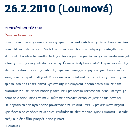
26.2.2010 (Loumová)
RECITAČNÍ SOUTĚŽ 2010
Čemu se báseň říká
Báseň není novinový článek, vědecký spis, ani návod k obsluze, proto se básně nečtou
pouze hlavou, ale i srdcem. Však také básníci všech dob sahali po peru obvykle pod
vlivem silného citového zážitku. Někdy je báseň jasná a prostá, jindy zase zašifrovaná jako
rébus, jehož tajenka je ukryta mezi řádky. Čemu se tedy báseň říká? Odpovědí může být
sto, tisíc, milion, a všechny mohou být správné: každý jsme jiný a stejnou báseň může
každý z nás chápat a cítit jinak. Koneckonců není tak důležité vědět, co je báseň, jako
spíš to, zda nás báseň osloví, vyprovokuje k přemýšlení, anebo potěší tím, že nám
promluvila z duše. Neboť báseň je také, ne-li především, rozhovor se sebou samým, při
němž se o sobě, jsme-li vnímaví, můžeme dozvědět leccos, co jsme dosud nevěděli.
Od nejstarších dob byla poezie považována za literární umění v pravém slova smyslu,
uplatňovala se ve všech základních literárních druzích: v epice, lyrice i dramatu. „Básníci
chtějí buď čtenářům prospět, nebo je bavit.“
( Horatius )