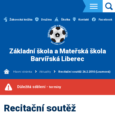
Žákovská knížka
Družina
Školka
Kontakt
Facebook
Základní škola a Mateřská škola
Barvířská Liberec
Hlavní stránka
Aktuality
Recitační soutěž 26.2.2010 (Loumová)
Důležitá sdělení -
termíny
Recitační soutěž