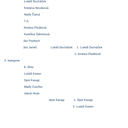
Lukáš Ducháček
Kristýna Nováková
Naďa Čarná
7.A
Andrea Plodková
Kateřina Tylichtrová
Jan Frydrych
Jan Janků Lukáš Ducháček 1. Lukáš Ducháček
2. Andrea Plodková
4. kategorie
8. třída
Lukáš Kaiser
Gjok Karagi
Matěj Cverčko
Jakub Hnyk
Gjok Karagi 1. Gjok Karagi
2. Lukáš Kaiser