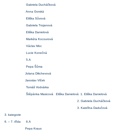
Gabriela Ducháčková
Anna Gorská
Eliška Sůvová
Gabriela Trojanová
Eliška Danielová
Markéta Kocourová
Václav Moc
Lucie Konečná
5.A
Pepa Šůma
Jolana Diltchevová
Jaroslav Vlček
Tomáš Vodvárka
Štěpánka Masicová Eliška Danielová 1. Eliška Danielová
2. Gabriela Ducháčková
3. Kateřina Dadučová
3. kategorie
6. – 7. třída 6.A
Pepa Kraus