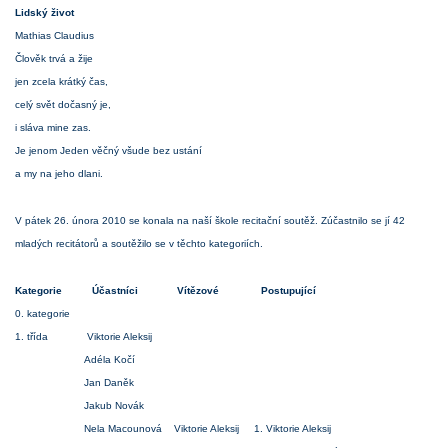
Lidský život
Mathias Claudius
Člověk trvá a žije
jen zcela krátký čas,
celý svět dočasný je,
i sláva mine zas.
Je jenom Jeden věčný všude bez ustání
a my na jeho dlani.
V pátek 26. února 2010 se konala na naší škole recitační soutěž. Zúčastnilo se jí 42
mladých recitátorů a soutěžilo se v těchto kategoriích.
Kategorie Účastníci Vítězové Postupující
0. kategorie
1. třída Viktorie Aleksij
Adéla Kočí
Jan Daněk
Jakub Novák
Nela Macounová Viktorie Aleksij 1. Viktorie Aleksij