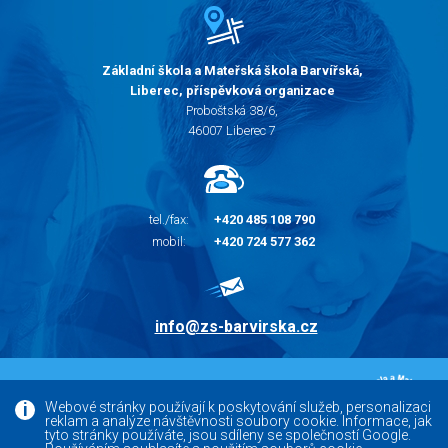
Základní škola a Mateřská škola Barvířská,
Liberec, příspěvková organizace
Proboštská 38/6,
46007 Liberec 7
tel./fax:
+420 485 108 790
mobil:
+420 724 577 362
info@zs-barvirska.cz
© 2010 - 2026 |
Základní škola Liberec Barvířská
Webové stránky používají k poskytování služeb, personalizaci
reklam a analýze návštěvnosti soubory cookie. Informace, jak
Facebook
tyto stránky používáte, jsou sdíleny se společností Google.