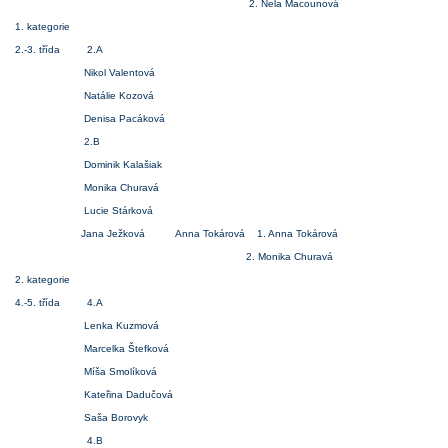
2. Nela Macounová
1. kategorie
2.-3. třída 2.A
Nikol Valentová
Natálie Kozová
Denisa Pacáková
2.B
Dominik Kalašiak
Monika Churavá
Lucie Stárková
Jana Ježková Anna Tokárová 1. Anna Tokárová
2. Monika Churavá
2. kategorie
4.-5. třída 4.A
Lenka Kuzmová
Marcelka Štefková
Míša Smolíková
Kateřina Dadučová
Saša Borovyk
4.B