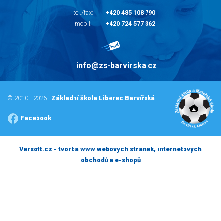
tel./fax:
+420 485 108 790
mobil:
+420 724 577 362
info@zs-barvirska.cz
© 2010 - 2026 |
Základní škola Liberec Barvířská
Facebook
Versoft.cz - tvorba www webových stránek, internetových
obchodů a e-shopů