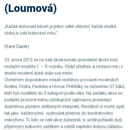
(Loumová)
„Každá dokonalá báseň je jedno velké vítězství, každá sladká
sloka je celé království míru.“
(Karel Čapek)
23. února 2012 se na naší škole konalo pravidelné školní kolo
recitační soutěže 1. – 9. ročníku. Vždyť přednes a recitace má i v
dnešní moderní době stále své místo.
Čtvrtečním dopolednem mladé recitátory provázeli moderátoři
Anetka, Ondra, Pavlínka a Honza. Přehlídky se zúčastnilo 57 žáků,
kteří byli rozděleni do 5 kategorií podle věku. Na začátku akce se
podařilo prolomit trému účinkujících zajímavou prezentací
doplněnou písněmi oblíbených interpretů. Recitátoři si mohli opět,
tak jako každoročně, vyzkoušet přednes do bezdrátového
mikrofonu. Ti, kdo se celé akce zúčastnili, si určitě pohladili duši
příjemným kulturním zážitkem a odešli naplněni dobrou náladou