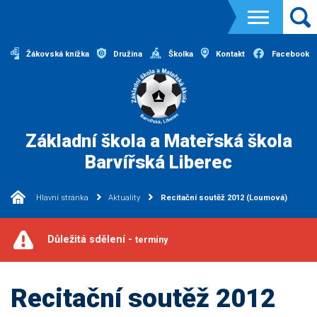
Žákovská knížka
Družina
Školka
Kontakt
Facebook
Základní škola a Mateřská škola
Barvířská Liberec
Hlavní stránka
Aktuality
Recitační soutěž 2012 (Loumová)
Důležitá sdělení -
termíny
Recitační soutěž 2012