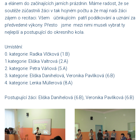
a elánem do začínajících jarních prázdnin. Máme radost, že se
soutěže zúčastnili žáci v tak hojném počtu a že mají naši žáci
zájem o recitaci. Všem účinkujícím patří poděkování a uznání za
předvedené výkony. Přesto jsme mezi nimi museli vybrat ty
nejlepší a postupující do okresního kola.
Umístění:
0. kategorie: Radka Vlčková (1.B)
1.kategorie: Eliška Valtrová (2.A)
2. kategorie: Petra Váňová (5.A)
3. kategorie: Eliška Danihelová, Veronika Pavlíková (6.B)
4. kategorie: Lenka Müllerová (8.A)
Postupující žáci: Eliška Danihelová (6.B), Veronika Pavlíková (6.B)