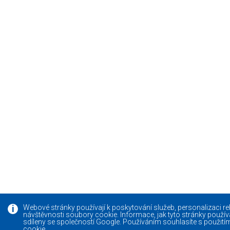
Webové stránky používají k poskytování služeb, personalizaci r
návštěvnosti soubory cookie. Informace, jak tyto stránky použív
sdíleny se společností Google. Používáním souhlasíte s použit
cookie.