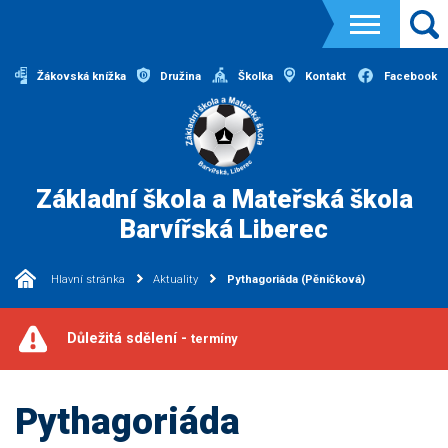
Žákovská knížka
Družina
Školka
Kontakt
Facebook
Základní škola a Mateřská škola
Barvířská Liberec
Hlavní stránka
Aktuality
Pythagoriáda (Pěničková)
Důležitá sdělení -
termíny
Pythagoriáda