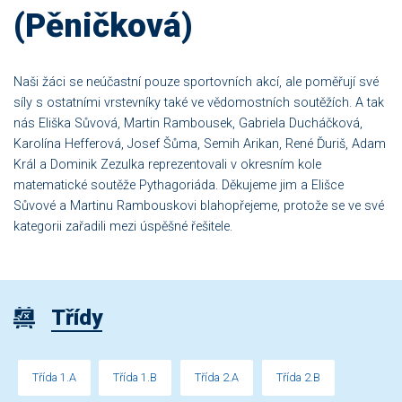
(Pěničková)
Naši žáci se neúčastní pouze sportovních akcí, ale poměřují své
síly s ostatními vrstevníky také ve vědomostních soutěžích. A tak
nás Eliška Sůvová, Martin Rambousek, Gabriela Ducháčková,
Karolína Hefferová, Josef Šůma, Semih Arikan, René Ďuriš, Adam
Král a Dominik Zezulka reprezentovali v okresním kole
matematické soutěže Pythagoriáda. Děkujeme jim a Elišce
Sůvové a Martinu Rambouskovi blahopřejeme, protože se ve své
kategorii zařadili mezi úspěšné řešitele.
Třídy
Třída 1.A
Třída 1.B
Třída 2.A
Třída 2.B