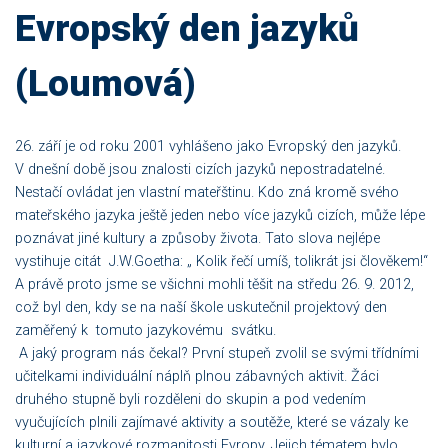
Evropský den jazyků
(Loumová)
26. září je od roku 2001 vyhlášeno jako Evropský den jazyků.
V dnešní době jsou znalosti cizích jazyků nepostradatelné.
Nestačí ovládat jen vlastní mateřštinu. Kdo zná kromě svého
mateřského jazyka ještě jeden nebo více jazyků cizích, může lépe
poznávat jiné kultury a způsoby života. Tato slova nejlépe
vystihuje citát J.W.Goetha: „ Kolik řečí umíš, tolikrát jsi člověkem!“
A právě proto jsme se všichni mohli těšit na středu 26. 9. 2012,
což byl den, kdy se na naší škole uskutečnil projektový den
zaměřený k tomuto jazykovému svátku.
A jaký program nás čekal? První stupeň zvolil se svými třídními
učitelkami individuální náplň plnou zábavných aktivit. Žáci
druhého stupně byli rozděleni do skupin a pod vedením
vyučujících plnili zajímavé aktivity a soutěže, které se vázaly ke
kulturní a jazykové rozmanitosti Evropy. Jejich tématem bylo