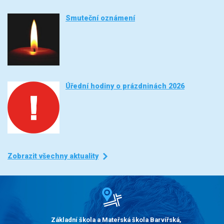
Smuteční oznámení
Úřední hodiny o prázdninách 2026
Zobrazit všechny aktuality
Základní škola a Mateřská škola Barvířská,