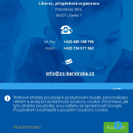
Liberec, příspěvková organizace
Proboštská 38/6,
46007 Liberec 7
tel./fax:
+420 485 108 790
mobil:
+420 724 577 362
info@zs-barvirska.cz
© 2010 - 2026 |
Základní škola Liberec Barvířská
Webové stránky používají k poskytování služeb, personalizaci
reklam a analýze návštěvnosti soubory cookie. Informace, jak
Facebook
tyto stránky používáte, jsou sdíleny se společností Google.
Používáním souhlasíte s použitím souborů cookie.
Versoft.cz - tvorba www webových stránek, internetových
Více informací
Rozumím
obchodů a e-shopů