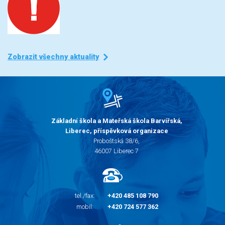
Zobrazit všechny aktuality
Základní škola a Mateřská škola Barvířská,
Liberec, příspěvková organizace
Proboštská 38/6,
46007 Liberec 7
tel./fax:
+420 485 108 790
mobil:
+420 724 577 362