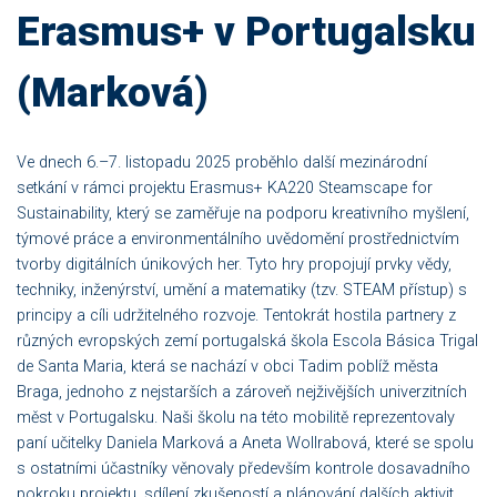
Erasmus+ v Portugalsku
(Marková)
Ve dnech 6.–7. listopadu 2025 proběhlo další mezinárodní
setkání v rámci projektu Erasmus+ KA220 Steamscape for
Sustainability, který se zaměřuje na podporu kreativního myšlení,
týmové práce a environmentálního uvědomění prostřednictvím
tvorby digitálních únikových her. Tyto hry propojují prvky vědy,
techniky, inženýrství, umění a matematiky (tzv. STEAM přístup) s
principy a cíli udržitelného rozvoje. Tentokrát hostila partnery z
různých evropských zemí portugalská škola Escola Básica Trigal
de Santa Maria, která se nachází v obci Tadim poblíž města
Braga, jednoho z nejstarších a zároveň nejživějších univerzitních
měst v Portugalsku. Naši školu na této mobilitě reprezentovaly
paní učitelky Daniela Marková a Aneta Wollrabová, které se spolu
s ostatními účastníky věnovaly především kontrole dosavadního
pokroku projektu, sdílení zkušeností a plánování dalších aktivit.