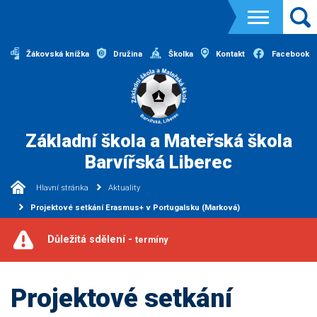
Žákovská knížka
Družina
Školka
Kontakt
Facebook
Základní škola a Mateřská škola
Barvířská Liberec
Hlavní stránka
Aktuality
Projektové setkání Erasmus+ v Portugalsku (Marková)
Důležitá sdělení -
termíny
Projektové setkání