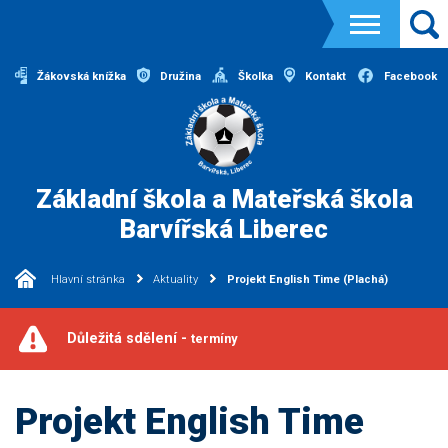
Žákovská knížka
Družina
Školka
Kontakt
Facebook
Základní škola a Mateřská škola
Barvířská Liberec
Hlavní stránka
Aktuality
Projekt English Time (Plachá)
Důležitá sdělení -
termíny
Projekt English Time