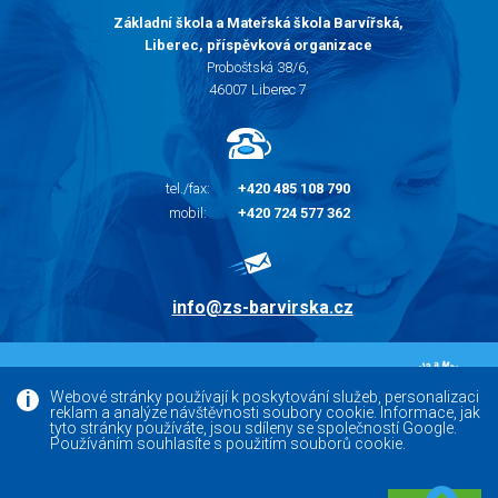
Základní škola a Mateřská škola Barvířská,
Liberec, příspěvková organizace
Proboštská 38/6,
46007 Liberec 7
tel./fax:
+420 485 108 790
mobil:
+420 724 577 362
info@zs-barvirska.cz
© 2010 - 2026 |
Základní škola Liberec Barvířská
Webové stránky používají k poskytování služeb, personalizaci
reklam a analýze návštěvnosti soubory cookie. Informace, jak
Facebook
tyto stránky používáte, jsou sdíleny se společností Google.
Používáním souhlasíte s použitím souborů cookie.
Versoft.cz - tvorba www webových stránek, internetových