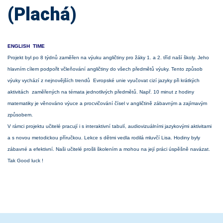
(Plachá)
ENGLISH TIME
Projekt byl po 8 týdnů zaměřen na výuku angličtiny pro žáky 1. a 2. tříd naší školy. Jeho
hlavním cílem podpořit včleňování angličtiny do všech předmětů výuky. Tento způsob
výuky vychází z nejnovějších trendů Evropské unie vyučovat cizí jazyky při krátkých
aktivitách zaměřených na témata jednotlivých předmětů. Např. 10 minut z hodiny
matematiky je věnováno výuce a procvičování čísel v angličtině zábavným a zajímavým
způsobem.
V rámci projektu učitelé pracují i s interaktivní tabulí, audiovizuálními jazykovými aktivitami
a s novou metodickou příručkou. Lekce s dětmi vedla rodilá mluvčí Lisa. Hodiny byly
zábavné a efektivní. Naši učitelé prošli školením a mohou na její práci úspěšně navázat.
Tak Good luck !