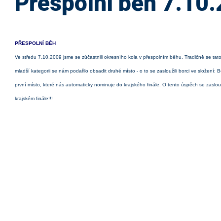
Přespolní běh 7.10
PŘESPOLNÍ BĚH
Ve středu 7.10.2009 jsme se zúčastnili okresního kola v přespolním běhu. Tradičně se tato
mladší kategorii se nám podařilo obsadit druhé místo - o to se zasloužili borci ve složení
první místo, které nás automaticky nominuje do krajského finále. O tento úspěch se zaslouž
krajském finále!!!