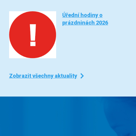
Úřední hodiny o
prázdninách 2026
Zobrazit všechny aktuality