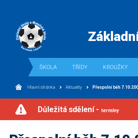
Základní
ŠKOLA
TŘÍDY
KROUŽKY
Hlavní stránka
Aktuality
Přespolní běh 7.10.20
Důležitá sdělení -
termíny