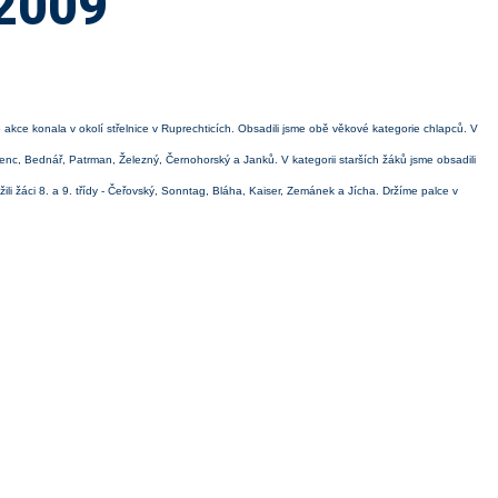
.2009
 akce konala v okolí střelnice v Ruprechticích. Obsadili jsme obě věkové kategorie chlapců. V
: Benc, Bednář, Patrman, Železný, Černohorský a Janků. V kategorii starších žáků jsme obsadili
ili žáci 8. a 9. třídy - Čeřovský, Sonntag, Bláha, Kaiser, Zemánek a Jícha. Držíme palce v