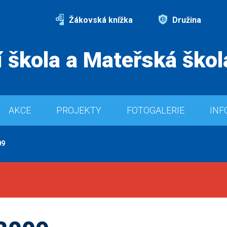
Žákovská knížka
Družina
 škola a Mateřská škol
AKCE
PROJEKTY
FOTOGALERIE
INF
09