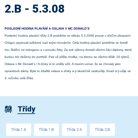
2.B - 5.3.08
POSLEDNÍ HODINA PLAVÁNÍ A OSLAVA V MC DONALD´S
Poslední hodina plavání třídy 2.B proběhla ve středu 5.3.2008 pouze v dívčím obsazení.
Chlapci zpytovali svědomí nad svým chováním. Celá hodina plavání proběhla ve formě
her, řádění na toboganu a v proudu řeky. Za své výkony dostali všichni žáci diplomy, které
budou mít vloženy do portfolií. Pak už přišla chvilka, na kterou se všichni těšili 20 týdnů.
Oslava v Mc Donald´s ! A dívky si to uměly užít. A musím uznat, že se chovaly jako
opravdové dámy. Byla to zdařilá oslava a dívky si ji skutečně zasloužily. Snad si ji užije ve
3. ročníku celá třída.
Třídy
Třída 1.A
Třída 1.B
Třída 2.A
Třída 2.B