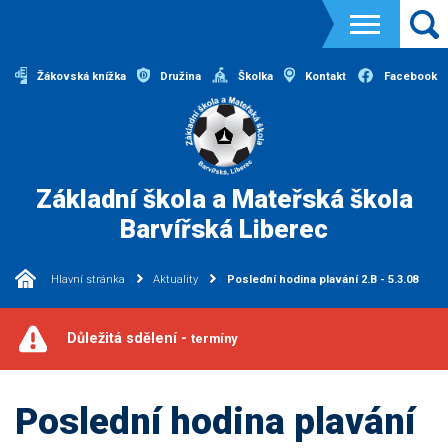
Žákovská knížka
Družina
Školka
Kontakt
Facebook
Základní škola a Mateřská škola
Barvířská Liberec
Hlavní stránka
Aktuality
Poslední hodina plavání 2.B - 5.3.08
Důležitá sdělení -
termíny
Poslední hodina plavání