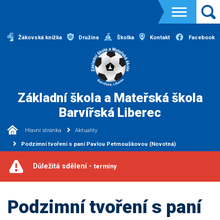
Žákovská knížka
Družina
Školka
Kontakt
Facebook
Základní škola a Mateřská škola
Barvířská Liberec
Hlavní stránka
Aktuality
Podzimní tvoření s paní Pavlou Petrnouškovou (Novotná)
Důležitá sdělení -
termíny
Podzimní tvoření s paní