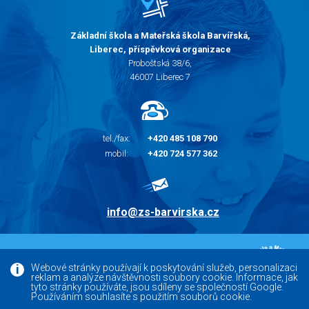
Základní škola a Mateřská škola Barvířská,
Liberec, příspěvková organizace
Proboštská 38/6,
46007 Liberec 7
tel./fax:
+420 485 108 790
mobil:
+420 724 577 362
info@zs-barvirska.cz
© 2010 - 2026 |
Základní škola Liberec Barvířská
Webové stránky používají k poskytování služeb, personalizaci
reklam a analýze návštěvnosti soubory cookie. Informace, jak
Facebook
tyto stránky používáte, jsou sdíleny se společností Google.
Používáním souhlasíte s použitím souborů cookie.