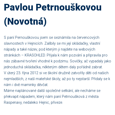
Pavlou Petrnouškovou
(Novotná)
S paní Pernouškovou jsem se seznámila na červencových
slavnostech v Hejnicích. Zalíbily se mi její skládačky, vlastní
nápady a také název, pod kterým ji najdete na webových
stránkách – KRASOHLED. Přijala k nám pozvání a připravila pro
nás zábavné tvoření vhodné k podzimu. Sovičky, ač vypadaly jako
jednoduchá skládačka, některým dětem daly pořádně zabrat.
V úterý 23. října 2012 si ve školní družině zatvořily děti od našich
nejmladších, z naší mateřské školy, až po ty nejstarší. Přidaly se k
nám i dvě maminky děvčat.
Máme naplánované další společné setkání, ale necháme se
překvapit nápadem, který nám paní Petrnoušková z města
Raspenavy, nedaleko Hejnic, přiveze.