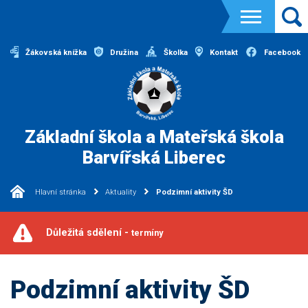
Žákovská knížka
Družina
Školka
Kontakt
Facebook
Základní škola a Mateřská škola
Barvířská Liberec
Hlavní stránka
Aktuality
Podzimní aktivity ŠD
Důležitá sdělení -
termíny
Podzimní aktivity ŠD