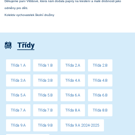
Děkujeme paní Vittišové, která nám dodala papíry na kreslení a malé drobnosti jako
odměny pro děti.
Kolektiv vychovatelek školní družiny
Třídy
Třída 1.A
Třída 1.B
Třída 2.A
Třída 2.B
Třída 3.A
Třída 3.B
Třída 4.A
Třída 4.B
Třída 5.A
Třída 5.B
Třída 6.A
Třída 6.B
Třída 7.A
Třída 7.B
Třída 8.A
Třída 8.B
Třída 9.A
Třída 9.B
Třída 9.A 2024-2025