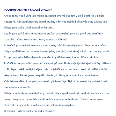
PODZIMNÍ AKTIVITY ŠKOLNÍ DRUŽINY
Ani se tomu nedá věřit, ale máme za sebou dva měsíce tzv. v plné polní, čili v plném
nasazení. Náhradní prostory školní družiny nám neumožňují dělat všechny aktivity, ale
přesto jsme zažili už několik pěkných akcí.
Využili jsme ještě krásného, teplého počasí a společně jsme se první podzimní den
rozloučili u táboráku s létem. Fotky jsou k nahlédnutí.
Společně jsme oslavili jmeniny a narozeniny dětí. Domluvili jsme se, že jednou v měsíci
vždy uspořádáme tzv. narozeninovou párty pro děti, které daný měsíc narozeniny oslaví..
Sl. vychovatelka Míša připravila pro všechny děti narozeninovou šifru s odměnou.
Prvňáčkům se podařilo provonět, alespoň přízemí školy, svými jablečnými koláčky. Někomu
to šlo lépe, někdo raději stál jen u tácu s jablíčky a ochutnával, někdo si udělal koláček
jako za trest. Ale nic jsme nespálili, všechny koláčky jsme snědli a chutnali nám.
V druhém oddělení naopak poznávali bylinkové čaje. Bylo to adekvátní k počasí, které
nás všechny zaskočilo.
Děti odsouhlasily zrušení drakiády, neboť měly nápad si ustrojit hned stromeček a rozdat
dárky. Draky si žáčci vyrobili, ale do oblak je posílat nebudeme. Rodiče budou moci
hlasovat o nejhezčího dráčka v prvním listopadovém týdnu.
Chystáme Halloweenský průvod v maskách.