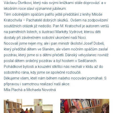
Václavu Čtvrtkovi, který nás svými knížkami stále doprovází. a v
letošním roce slaví významné jubileum.
Těm odolnějším spáčům patřlo ještě předčítání z knihy Miloše
Kratochvíla – Pachatelé dobrých skutků.. Ovšem na zodpovězení
soutěžních otázek již nedošlo. Pan M. Kratochvíl je autorem veršů
na pamětních listech, s ilustrací Markéty Vydrové, kterou děti
dostaly při závěrečném sobotní ukončení naší Noci.
Nocovali jsme nejen my, ale i pan ministr školství Josef Dobeš,
který předčítal dětem ve Slaném, ale všem nočním spáčům zaslal
pozdrav, který jsme si s dětmi přečetli. Dánský velvyslanec rovněž
poslal dětem srdečný pozdrav a byl hostem v Sedlčanech.
Pohádkové bytosti a kouzelní stkřítci nás nechali v klidu až do
sobotního rána, kdy jsme se společně rozloučili.
Děkujeme všem, kteří nám během našeho nocování pomáhali. S
přípravou i samotnou realizací naší akce.
Míla Plachá a Michaela Novotná