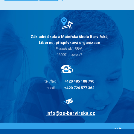
Základní škola a Mateřská škola Barvířská,
Liberec, příspěvková organizace
Proboštská 38/6,
46007 Liberec 7
tel./fax:
+420 485 108 790
mobil:
+420 724 577 362
info@zs-barvirska.cz
© 2010 - 2026 |
Základní škola Liberec Barvířská