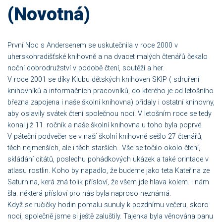
(Novotná)
První Noc s Andersenem se uskutečnila v roce 2000 v
uherskohradišťské knihovně a na dvacet malých čtenářů čekalo
noční dobrodružství v podobě čtení, soutěží a her.
V roce 2001 se díky Klubu dětských knihoven SKIP ( sdruření
knihovníků a informačních pracovníků, do kterého je od letošního
března zapojena i naše školní knihovna) přidaly i ostatní knihovny,
aby oslavily svátek čtení společnou nocí. V letošním roce se tedy
konal již 11. ročník a naše školní knihovna u toho byla poprvé.
V páteční podvečer se v naší školní knihovně sešlo 27 čtenářů,
těch nejmenších, ale i těch starších.. Vše se točilo okolo čtení,
skládání citátů, poslechu pohádkových ukázek a také orintace v
atlasu rostlin. Koho by napadlo, že budeme jako teta Kateřina ze
Saturnina, kerá zná tolik přísloví, že všem jde hlava kolem. I nám
šla. některá přísloví pro nás byla naproso neznámá.
Když se ručičky hodin pomalu sunuly k pozdnímu večeru, skoro
noci, společně jsme si ještě zaluštily. Tajenka byla věnována panu