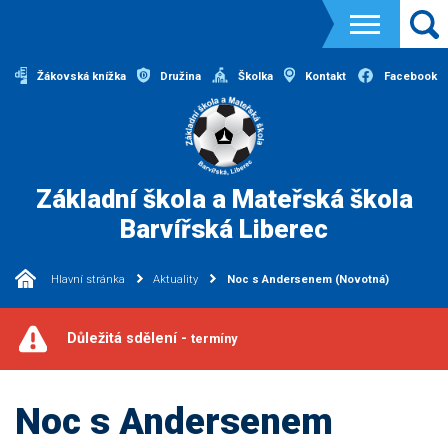
Žákovská knížka
Družina
Školka
Kontakt
Facebook
Základní škola a Mateřská škola
Barvířská Liberec
Hlavní stránka
Aktuality
Noc s Andersenem (Novotná)
Důležitá sdělení -
termíny
Noc s Andersenem